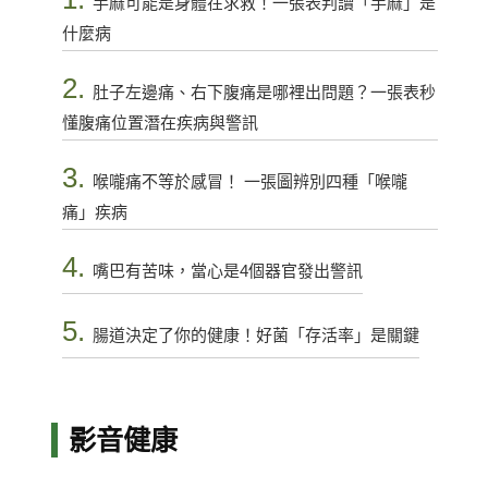
手麻可能是身體在求救！一張表判讀「手麻」是
什麼病
2.
肚子左邊痛、右下腹痛是哪裡出問題？一張表秒
懂腹痛位置潛在疾病與警訊
3.
喉嚨痛不等於感冒！ 一張圖辨別四種「喉嚨
痛」疾病
4.
嘴巴有苦味，當心是4個器官發出警訊
5.
腸道決定了你的健康！好菌「存活率」是關鍵
影音健康