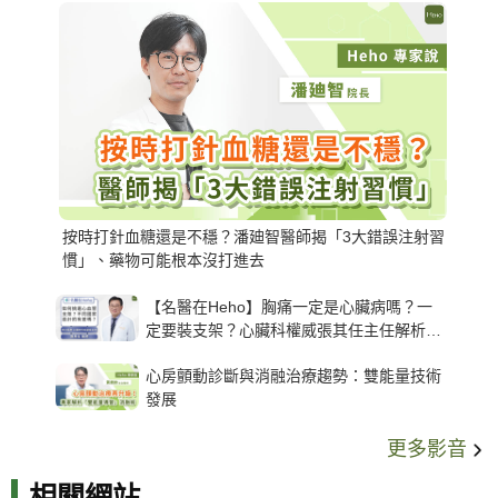
按時打針血糖還是不穩？潘廸智醫師揭「3大錯誤注射習
慣」、藥物可能根本沒打進去
【名醫在Heho】胸痛一定是心臟病嗎？一
定要裝支架？心臟科權威張其任主任解析支
架種類、風險與選擇關鍵
心房顫動診斷與消融治療趨勢：雙能量技術
發展
更多影音
相關網站