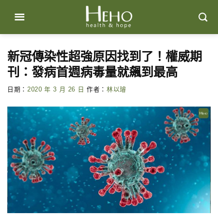
Skip
to
content
新冠傳染性超強原因找到了！權威期
刊：發病首週病毒量就飆到最高
日期：
2020 年 3 月 26 日
作者：
林以璿