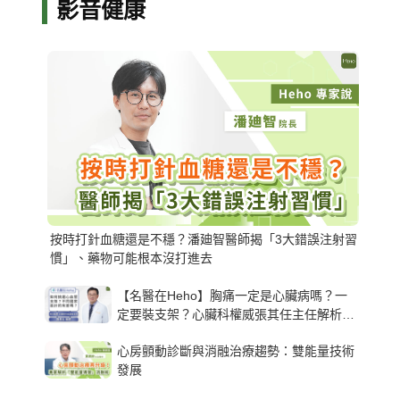
影音健康
按時打針血糖還是不穩？潘廸智醫師揭「3大錯誤注射習
慣」、藥物可能根本沒打進去
【名醫在Heho】胸痛一定是心臟病嗎？一
定要裝支架？心臟科權威張其任主任解析支
架種類、風險與選擇關鍵
心房顫動診斷與消融治療趨勢：雙能量技術
發展