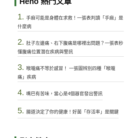
Heho 熱門文章
1.
手麻可能是身體在求救！一張表判讀「手麻」是
什麼病
2.
肚子左邊痛、右下腹痛是哪裡出問題？一張表秒
懂腹痛位置潛在疾病與警訊
3.
喉嚨痛不等於感冒！ 一張圖辨別四種「喉嚨
痛」疾病
4.
嘴巴有苦味，當心是4個器官發出警訊
5.
腸道決定了你的健康！好菌「存活率」是關鍵