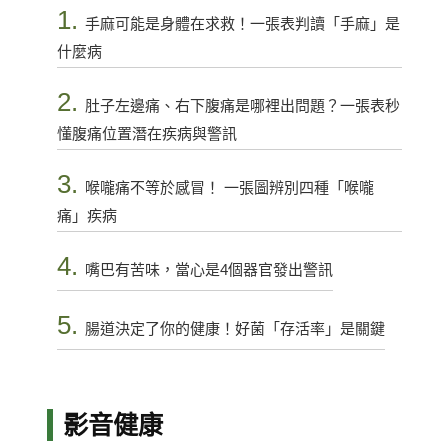
1.
手麻可能是身體在求救！一張表判讀「手麻」是
什麼病
2.
肚子左邊痛、右下腹痛是哪裡出問題？一張表秒
懂腹痛位置潛在疾病與警訊
3.
喉嚨痛不等於感冒！ 一張圖辨別四種「喉嚨
痛」疾病
4.
嘴巴有苦味，當心是4個器官發出警訊
5.
腸道決定了你的健康！好菌「存活率」是關鍵
影音健康