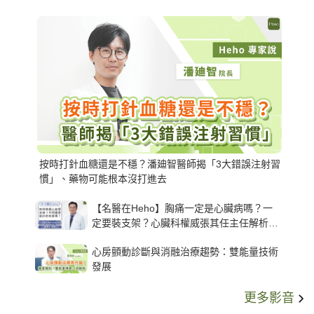
按時打針血糖還是不穩？潘廸智醫師揭「3大錯誤注射習
慣」、藥物可能根本沒打進去
【名醫在Heho】胸痛一定是心臟病嗎？一
定要裝支架？心臟科權威張其任主任解析支
架種類、風險與選擇關鍵
心房顫動診斷與消融治療趨勢：雙能量技術
發展
更多影音