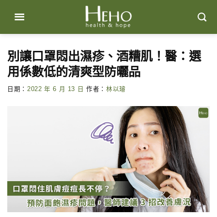
Skip
to
content
別讓口罩悶出濕疹、酒糟肌！醫：選
用係數低的清爽型防曬品
日期：
2022 年 6 月 13 日
作者：
林以璿