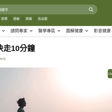
咳嗽
｜
過敏
｜
頭痛
｜
高血壓
請問專家
醫學專區
圖解健康
影音健康
快走10分鐘
en)