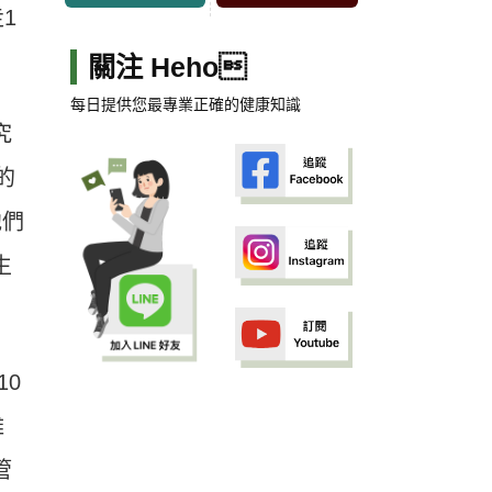
1
關注 Heho
每日提供您最專業正確的健康知識
究
的
他們
生
10
雖
管