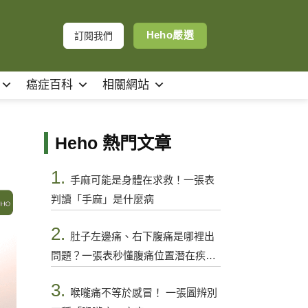
Heho嚴選
訂閱我們
癌症百科
相關網站
Heho 熱門文章
1.
手麻可能是身體在求救！一張表
判讀「手麻」是什麼病
2.
肚子左邊痛、右下腹痛是哪裡出
問題？一張表秒懂腹痛位置潛在疾病
與警訊
3.
喉嚨痛不等於感冒！ 一張圖辨別