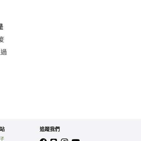
是
痠
但過
站
追蹤我們
親子