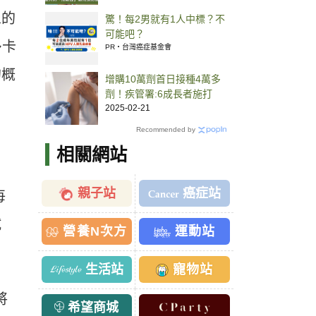
眾的
驚！每2男就有1人中標？不
可能吧？
多卡
PR・台灣癌症基金會
的概
增購10萬劑首日接種4萬多
劑！疾管署:6成長者施打
2025-02-21
Recommended by
相關網站
親子站
癌症站
每
試
營養N次方
運動站
生活站
寵物站
將
希望商城