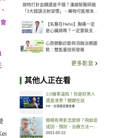
按時打針血糖還是不穩？潘廸智醫師揭
年、
「3大錯誤注射習慣」、藥物可能根本沒
打進去
至會
【名醫在Heho】胸痛一定
是心臟病嗎？一定要裝支
架？心臟科權威張其任主任
心房顫動診斷與消融治療趨
解析支架種類、風險與選擇
勢：雙能量技術發展
關鍵
1
更多影音
天
其他人正在看
1/2機率淪陷！你是好男人
還是渣男？關鍵在這
PR・台灣癌症基金會
眼睛有黑影怎麼辦？飛蚊症
營
成因、預防、治療方法一次
ei
看
2021-02-22