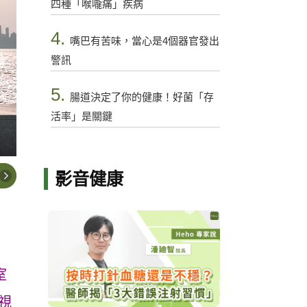
四種「喉嚨痛」疾病
4.
嘴巴有苦味，當心是4個器官發出
警訊
5.
腸道決定了你的健康！好菌「存
活率」是關鍵
影音健康
室
視