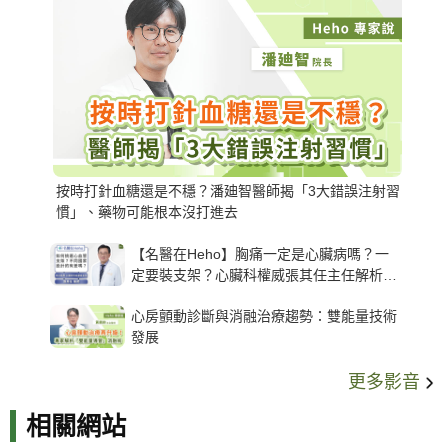
按時打針血糖還是不穩？潘廸智醫師揭「3大錯誤注射習
慣」、藥物可能根本沒打進去
【名醫在Heho】胸痛一定是心臟病嗎？一
定要裝支架？心臟科權威張其任主任解析支
架種類、風險與選擇關鍵
心房顫動診斷與消融治療趨勢：雙能量技術
發展
更多影音
相關網站