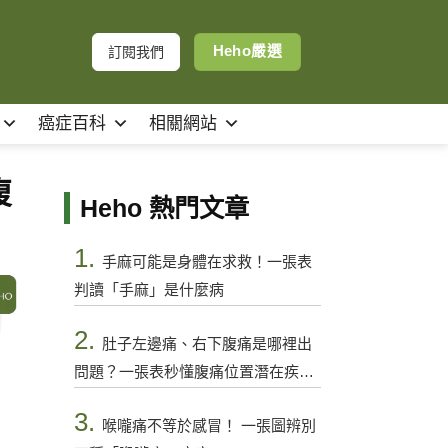
Heho嚴選
訂閱我們
癌症百科
相關網站
腹
Heho 熱門文章
1.
手麻可能是身體在求救！一張表
判讀「手麻」是什麼病
2.
肚子左邊痛、右下腹痛是哪裡出
問題？一張表秒懂腹痛位置潛在疾病
與警訊
3.
喉嚨痛不等於感冒！ 一張圖辨別