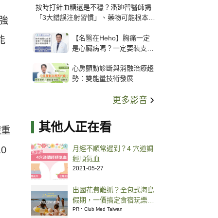
按時打針血糖還是不穩？潘廸智醫師揭
「3大錯誤注射習慣」、藥物可能根本沒
強
打進去
【名醫在Heho】胸痛一定
能
是心臟病嗎？一定要裝支
架？心臟科權威張其任主任
心房顫動診斷與消融治療趨
解析支架種類、風險與選擇
勢：雙能量技術發展
關鍵
更多影音
其他人正在看
臟重
0
月經不順常遲到？4 穴道調
經順氣血
2021-05-27
出國花費難抓？全包式海島
假期，一價搞定食宿玩樂，
省錢更省心！
PR・Club Med Taiwan