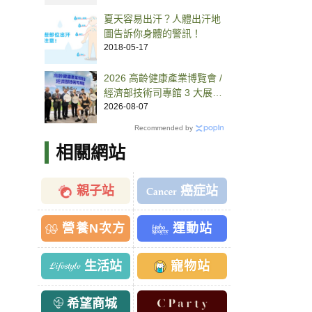
夏天容易出汗？人體出汗地
圖告訴你身體的警訊！
2018-05-17
2026 高齡健康產業博覽會 /
經濟部技術司專館 3 大展
區、30 項高齡健康科技一
2026-08-07
次看
Recommended by
相關網站
親子站
癌症站
營養N次方
運動站
生活站
寵物站
希望商城