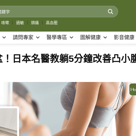
咳嗽
｜
過敏
｜
頭痛
｜
高血壓
請問專家
醫學專區
圖解健康
影音健康
盆！日本名醫教躺5分鐘改善凸小