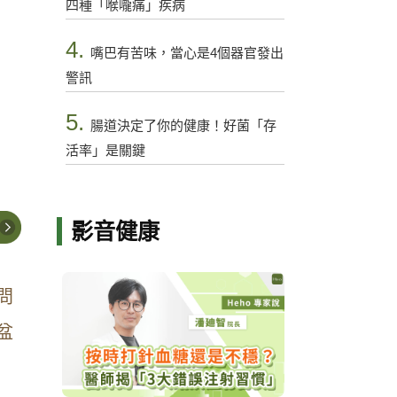
四種「喉嚨痛」疾病
4.
嘴巴有苦味，當心是4個器官發出
警訊
5.
腸道決定了你的健康！好菌「存
活率」是關鍵
影音健康
問
盆