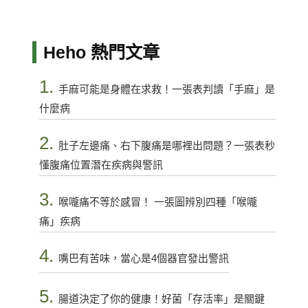
Heho 熱門文章
1.
手麻可能是身體在求救！一張表判讀「手麻」是
什麼病
2.
肚子左邊痛、右下腹痛是哪裡出問題？一張表秒
懂腹痛位置潛在疾病與警訊
3.
喉嚨痛不等於感冒！ 一張圖辨別四種「喉嚨
痛」疾病
4.
嘴巴有苦味，當心是4個器官發出警訊
5.
腸道決定了你的健康！好菌「存活率」是關鍵