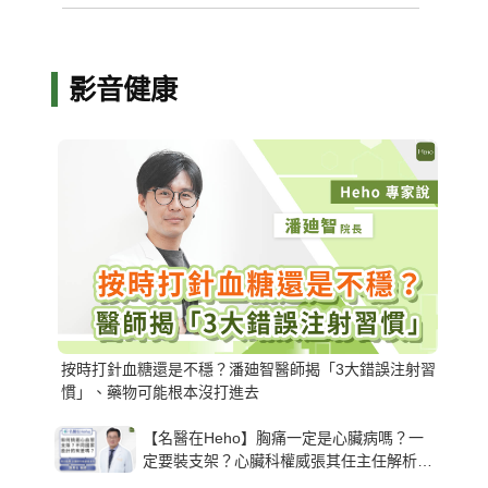
影音健康
按時打針血糖還是不穩？潘廸智醫師揭「3大錯誤注射習
慣」、藥物可能根本沒打進去
【名醫在Heho】胸痛一定是心臟病嗎？一
定要裝支架？心臟科權威張其任主任解析支
架種類、風險與選擇關鍵