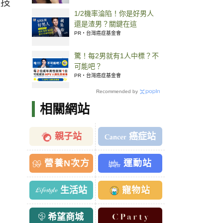
項技
1/2機率淪陷！你是好男人
還是渣男？關鍵在這
PR・台灣癌症基金會
驚！每2男就有1人中標？不
可能吧？
PR・台灣癌症基金會
Recommended by
相關網站
親子站
癌症站
營養N次方
運動站
生活站
寵物站
希望商城