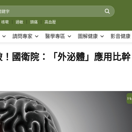
咳嗽
｜
過敏
｜
頭痛
｜
高血壓
請問專家
醫學專區
圖解健康
影音健康
破！國衛院：「外泌體」應用比幹