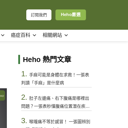
Heho嚴選
訂閱我們
癌症百科
相關網站
Heho 熱門文章
1.
手麻可能是身體在求救！一張表
判讀「手麻」是什麼病
2.
肚子左邊痛、右下腹痛是哪裡出
問題？一張表秒懂腹痛位置潛在疾病
與警訊
3.
喉嚨痛不等於感冒！ 一張圖辨別