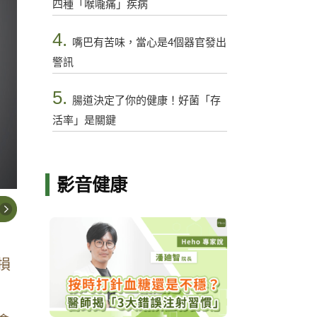
四種「喉嚨痛」疾病
4.
嘴巴有苦味，當心是4個器官發出
警訊
5.
腸道決定了你的健康！好菌「存
活率」是關鍵
影音健康
損