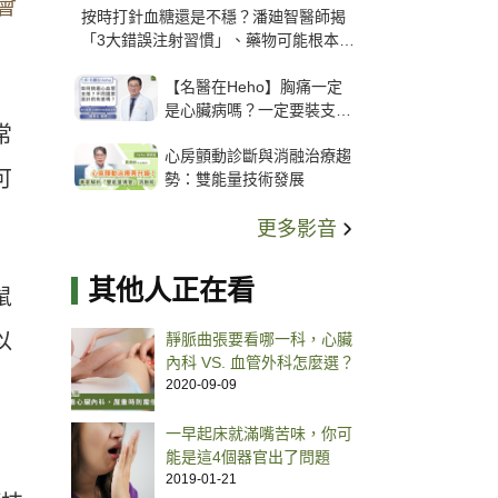
會
按時打針血糖還是不穩？潘廸智醫師揭
「3大錯誤注射習慣」、藥物可能根本沒
打進去
【名醫在Heho】胸痛一定
是心臟病嗎？一定要裝支
常
架？心臟科權威張其任主任
心房顫動診斷與消融治療趨
解析支架種類、風險與選擇
可
勢：雙能量技術發展
關鍵
更多影音
其他人正在看
鼠
以
靜脈曲張要看哪一科，心臟
內科 VS. 血管外科怎麼選？
。
2020-09-09
一早起床就滿嘴苦味，你可
能是這4個器官出了問題
2019-01-21