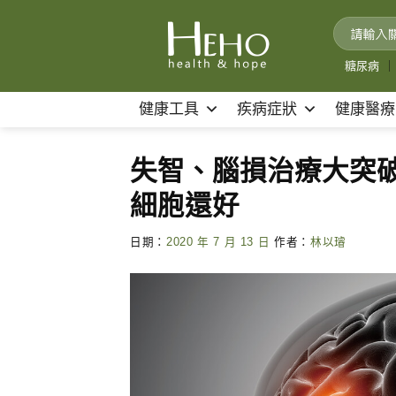
Skip
to
content
糖尿病
｜
健康工具
疾病症狀
健康醫療
失智、腦損治療大突
細胞還好
日期：
2020 年 7 月 13 日
作者：
林以璿