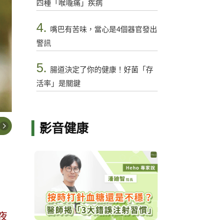
四種「喉嚨痛」疾病
4.
嘴巴有苦味，當心是4個器官發出
警訊
5.
腸道決定了你的健康！好菌「存
活率」是關鍵
影音健康
夜