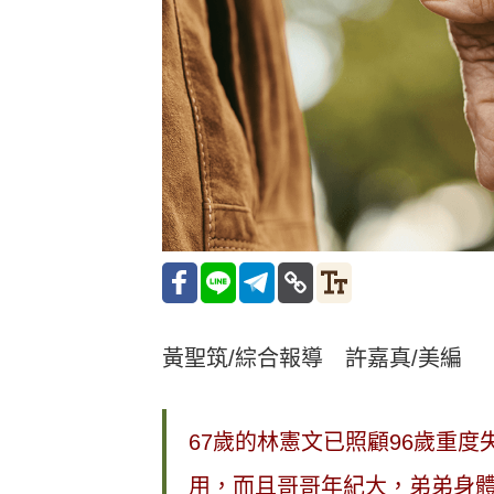
黃聖筑/綜合報導 許嘉真/美編
67歲的林憲文已照顧96歲重
用，而且哥哥年紀大，弟弟身