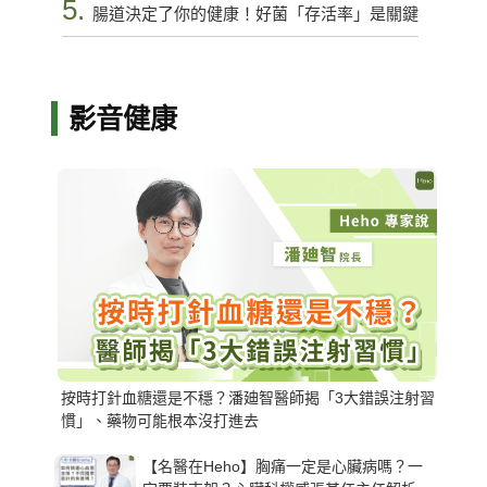
5.
腸道決定了你的健康！好菌「存活率」是關鍵
影音健康
按時打針血糖還是不穩？潘廸智醫師揭「3大錯誤注射習
慣」、藥物可能根本沒打進去
【名醫在Heho】胸痛一定是心臟病嗎？一