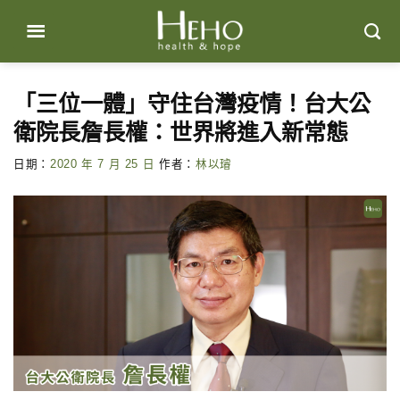
Skip
to
content
「三位一體」守住台灣疫情！台大公
衛院長詹長權：世界將進入新常態
日期：
2020 年 7 月 25 日
作者：
林以璿