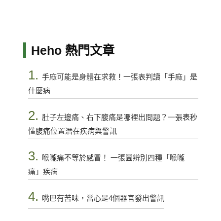
Heho 熱門文章
1.
手麻可能是身體在求救！一張表判讀「手麻」是
什麼病
2.
肚子左邊痛、右下腹痛是哪裡出問題？一張表秒
懂腹痛位置潛在疾病與警訊
3.
喉嚨痛不等於感冒！ 一張圖辨別四種「喉嚨
痛」疾病
4.
嘴巴有苦味，當心是4個器官發出警訊