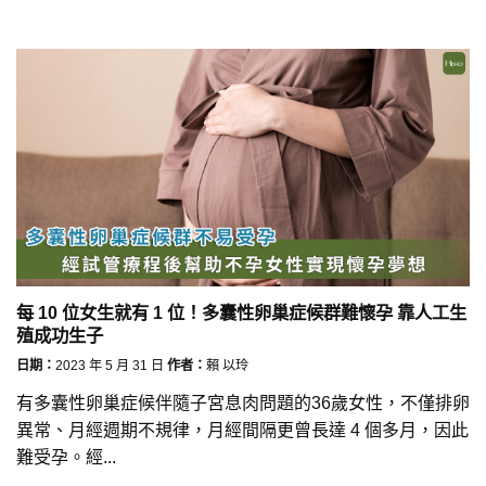
每 10 位女生就有 1 位！多囊性卵巢症候群難懷孕 靠人工生
殖成功生子
日期：
2023 年 5 月 31 日
作者：
賴 以玲
有多囊性卵巢症候伴隨子宮息肉問題的36歲女性，不僅排卵
異常、月經週期不規律，月經間隔更曾長達 4 個多月，因此
難受孕。經...