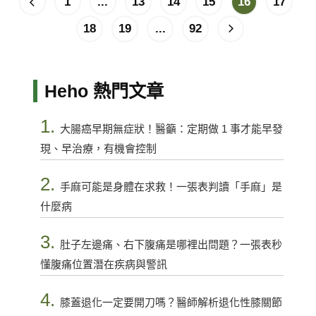
1
...
13
14
15
16
17
18
19
...
92
Heho 熱門文章
1.
大腸癌早期無症狀！醫籲：定期做 1 事才能早發
現、早治療，有機會控制
2.
手麻可能是身體在求救！一張表判讀「手麻」是
什麼病
3.
肚子左邊痛、右下腹痛是哪裡出問題？一張表秒
懂腹痛位置潛在疾病與警訊
4.
膝蓋退化一定要開刀嗎？醫師解析退化性膝關節