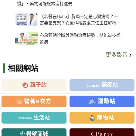
慣」、藥物可能根本沒打進去
【名醫在Heho】胸痛一定是心臟病嗎？一
定要裝支架？心臟科權威張其任主任解析支
架種類、風險與選擇關鍵
心房顫動診斷與消融治療趨勢：雙能量技術
發展
更多影音
相關網站
親子站
癌症站
營養N次方
運動站
生活站
寵物站
希望商城