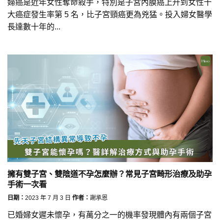
婦癌是近年女性奪命殺手，特別是子宮內膜癌上升到女性十
大癌症發生率第 5 名，比子宮頸癌更為兇猛。投入婦女醫學
長達數十年的...
擁有雙子宮、雙陰道不孕怎麼辦？常見子宮畸形治療及助孕
手術一次看
日期：
2023 年 7 月 3 日
作者：
謝承恩
已婚婦女遲未懷孕，有萬分之一的機率發現體內有兩個子宮