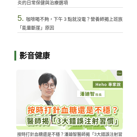
炎的日常保健與治療選項
5.
咖啡喝不夠，下午 3 點就沒電？營養師揭上班族
「能量斷崖」原因
影音健康
按時打針血糖還是不穩？潘廸智醫師揭「3大錯誤注射習