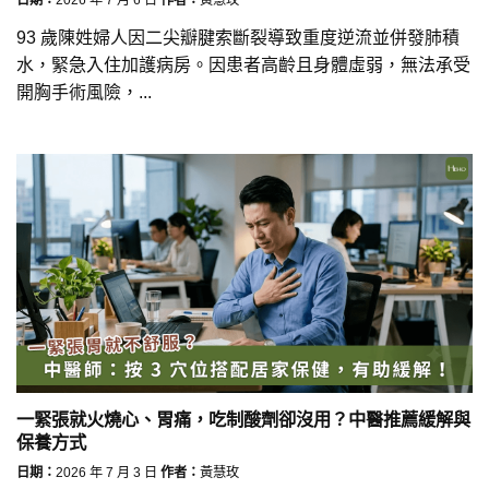
93 歲陳姓婦人因二尖瓣腱索斷裂導致重度逆流並併發肺積
水，緊急入住加護病房。因患者高齡且身體虛弱，無法承受
開胸手術風險，...
一緊張就火燒心、胃痛，吃制酸劑卻沒用？中醫推薦緩解與
保養方式
日期：
2026 年 7 月 3 日
作者：
黃慧玫