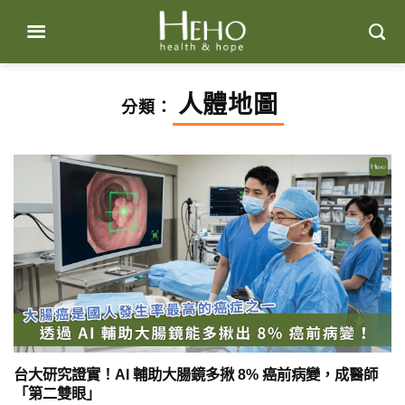
Skip
to
content
人體地圖
分類：
台大研究證實！AI 輔助大腸鏡多揪 8% 癌前病變，成醫師
「第二雙眼」