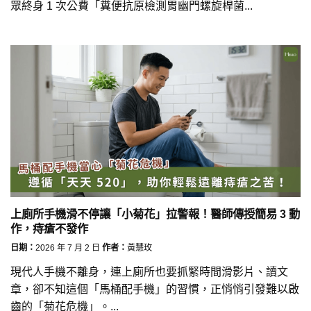
眾終身 1 次公費「糞便抗原檢測胃幽門螺旋桿菌...
上廁所手機滑不停讓「小菊花」拉警報！醫師傳授簡易 3 動
作，痔瘡不發作
日期：
2026 年 7 月 2 日
作者：
黃慧玫
現代人手機不離身，連上廁所也要抓緊時間滑影片、讀文
章，卻不知這個「馬桶配手機」的習慣，正悄悄引發難以啟
齒的「菊花危機」。...