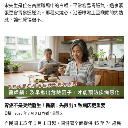
宋先生是位在高壓職場中的白領，平常容易胃脹氣，遇事緊
張更會胃食道逆流。那種火燒心，沿著喉嚨上至喉頭的灼熱
感，讓他覺得很不...
胃癌不是突然發生！醫籲：先揪出 1 致病因更重要
日期：
2026 年 7 月 3 日
作者：
黃慧玫
自民國 115 年 1 月 1 日起，國健署全面提供 45 至 74 歲民