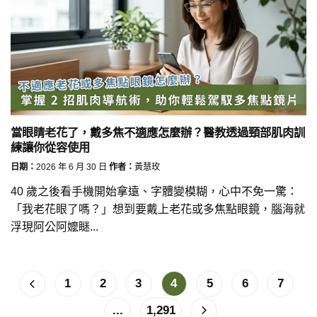
當眼睛老花了，戴多焦不適應怎麼辦？醫教透過頸部肌肉訓
練讓你從容使用
日期：
2026 年 6 月 30 日
作者：
黃慧玫
40 歲之後看手機開始拿遠、字體變模糊，心中不免一驚：
「我老花眼了嗎？」想到要戴上老花或多焦點眼鏡，腦海就
浮現阿公阿嬤瞇...
1
2
3
4
5
6
7
...
1,291