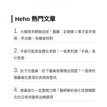
Heho 熱門文章
1.
大腸癌早期無症狀！醫籲：定期做 1 事才能早發
現、早治療，有機會控制
2.
手麻可能是身體在求救！一張表判讀「手麻」是
什麼病
3.
肚子左邊痛、右下腹痛是哪裡出問題？一張表秒
懂腹痛位置潛在疾病與警訊
4.
膝蓋退化一定要開刀嗎？醫師解析退化性膝關節
炎的日常保健與治療選項