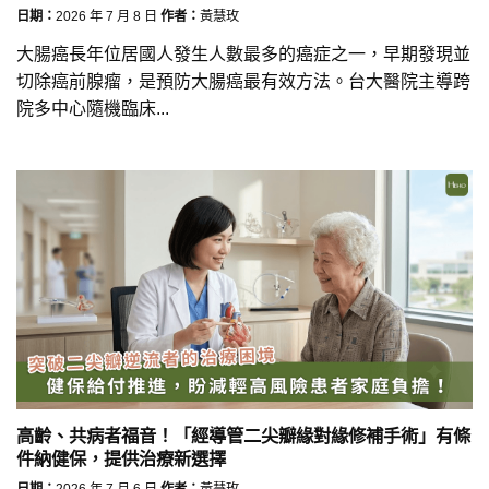
日期：
2026 年 7 月 8 日
作者：
黃慧玫
大腸癌長年位居國人發生人數最多的癌症之一，早期發現並
切除癌前腺瘤，是預防大腸癌最有效方法。台大醫院主導跨
院多中心隨機臨床...
高齡、共病者福音！「經導管二尖瓣緣對緣修補手術」有條
件納健保，提供治療新選擇
日期：
2026 年 7 月 6 日
作者：
黃慧玫