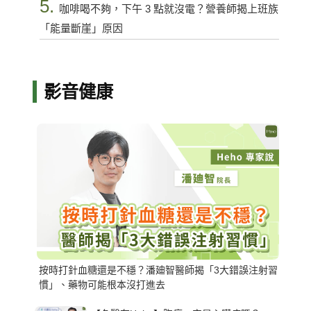
5.
咖啡喝不夠，下午 3 點就沒電？營養師揭上班族
「能量斷崖」原因
影音健康
按時打針血糖還是不穩？潘廸智醫師揭「3大錯誤注射習
慣」、藥物可能根本沒打進去