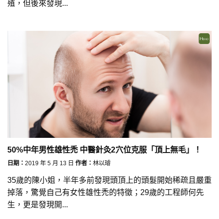
殖，但後來發現...
50%中年男性雄性禿 中醫針灸2穴位克服「頂上無毛」！
日期：
2019 年 5 月 13 日
作者：
林以璿
35歲的陳小姐，半年多前發現頭頂上的頭髮開始稀疏且嚴重
掉落，驚覺自己有女性雄性禿的特徵；29歲的工程師何先
生，更是發現開...