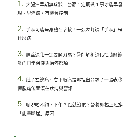
1.
大腸癌早期無症狀！醫籲：定期做 1 事才能早發
現、早治療，有機會控制
2.
手麻可能是身體在求救！一張表判讀「手麻」是
什麼病
3.
膝蓋退化一定要開刀嗎？醫師解析退化性膝關節
炎的日常保健與治療選項
4.
肚子左邊痛、右下腹痛是哪裡出問題？一張表秒
懂腹痛位置潛在疾病與警訊
5.
咖啡喝不夠，下午 3 點就沒電？營養師揭上班族
「能量斷崖」原因