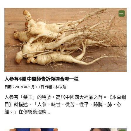
人參有4種 中醫師告訴你適合哪一種
日期：
2019 年 5 月 10 日
作者：
林以璿
人參有「藥王」的稱號，高居中國四大補品之首。《本草綱
目》就描述，「人參，味甘、微苦、性平，歸脾、肺、心
經。」在傳統藥理應...