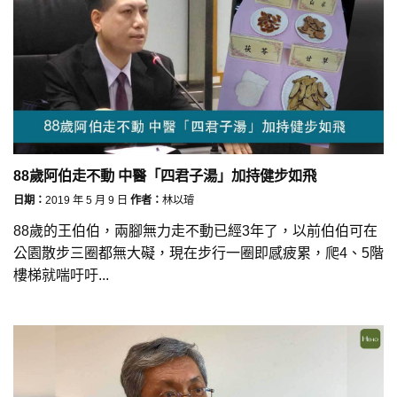
88歲阿伯走不動 中醫「四君子湯」加持健步如飛
日期：
2019 年 5 月 9 日
作者：
林以璿
88歲的王伯伯，兩腳無力走不動已經3年了，以前伯伯可在
公園散步三圈都無大礙，現在步行一圈即感疲累，爬4、5階
樓梯就喘吁吁...