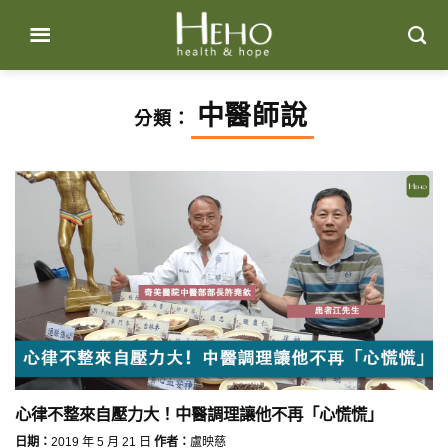
Skip
to
content
中醫師說
分類：
心律不整來自壓力大！中醫調理讓他不再「心慌慌」
日期：
2019 年 5 月 21 日
作者：
盧映慈