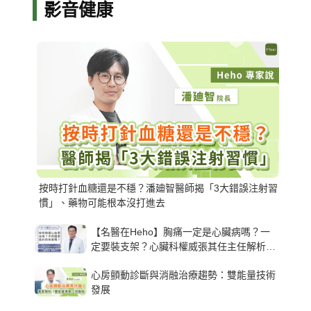
影音健康
按時打針血糖還是不穩？潘廸智醫師揭「3大錯誤注射習
慣」、藥物可能根本沒打進去
【名醫在Heho】胸痛一定是心臟病嗎？一
定要裝支架？心臟科權威張其任主任解析支
架種類、風險與選擇關鍵
心房顫動診斷與消融治療趨勢：雙能量技術
發展