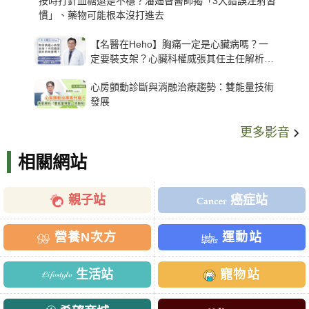
按時打針血糖還是不穩？潘廸智醫師揭「3大錯誤注射習
慣」、藥物可能根本沒打進去
【名醫在Heho】胸痛一定是心臟病嗎？一
定要裝支架？心臟科權威張其任主任解析支
架種類、風險與選擇關鍵
心房顫動診斷與消融治療趨勢：雙能量技術
發展
更多影音
相關網站
親子站
癌症站
營養N次方
運動站
生活站
寵物站