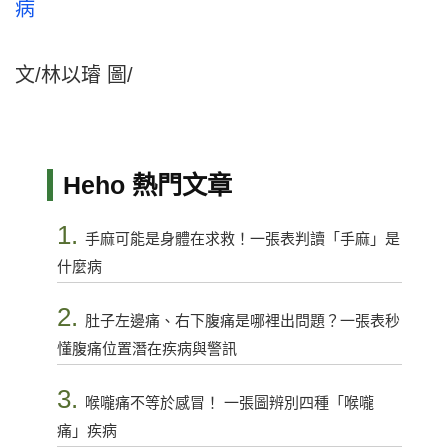
病
文/林以璿 圖/
Heho 熱門文章
1.
手麻可能是身體在求救！一張表判讀「手麻」是
什麼病
2.
肚子左邊痛、右下腹痛是哪裡出問題？一張表秒
懂腹痛位置潛在疾病與警訊
3.
喉嚨痛不等於感冒！ 一張圖辨別四種「喉嚨
痛」疾病