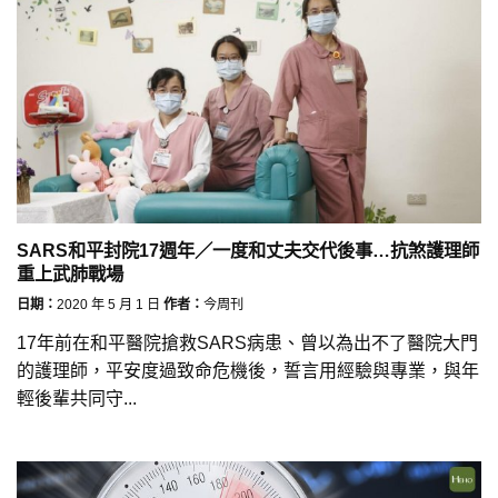
SARS和平封院17週年／一度和丈夫交代後事…抗煞護理師
重上武肺戰場
日期：
2020 年 5 月 1 日
作者：
今周刊
17年前在和平醫院搶救SARS病患、曾以為出不了醫院大門
的護理師，平安度過致命危機後，誓言用經驗與專業，與年
輕後輩共同守...