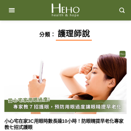
Skip
to
content
護理師說
分類：
小心宅在家3C用眼時數長達10小時！防眼睛提早老化專家
教七招式護眼