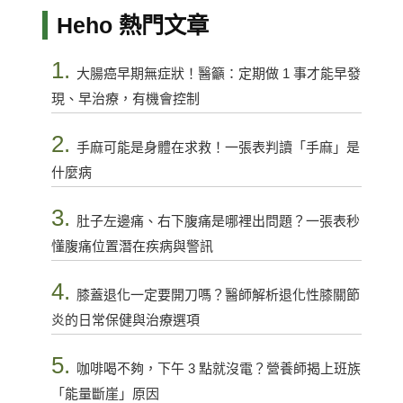
Heho 熱門文章
1.
大腸癌早期無症狀！醫籲：定期做 1 事才能早發
現、早治療，有機會控制
2.
手麻可能是身體在求救！一張表判讀「手麻」是
什麼病
3.
肚子左邊痛、右下腹痛是哪裡出問題？一張表秒
懂腹痛位置潛在疾病與警訊
4.
膝蓋退化一定要開刀嗎？醫師解析退化性膝關節
炎的日常保健與治療選項
5.
咖啡喝不夠，下午 3 點就沒電？營養師揭上班族
「能量斷崖」原因