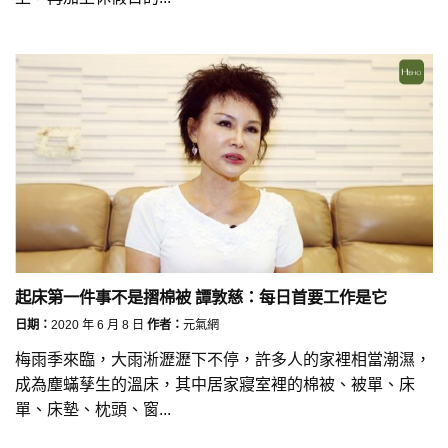
起床第一件事不是摺棉被 譚敦慈：每日首要工作是它
日期：
2020 年 6 月 8 日
作者：
元氣網
梅雨季來臨，大雨淅瀝瀝下不停，許多人的家裡相當潮濕，
成為塵蟎孶生的溫床，其中居家寢室裡的棉被、被單、床
單、床墊、枕頭、窗...