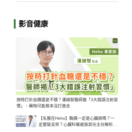
影音健康
按時打針血糖還是不穩？潘廸智醫師揭「3大錯誤注射習
慣」、藥物可能根本沒打進去
【名醫在Heho】胸痛一定是心臟病嗎？一
定要裝支架？心臟科權威張其任主任解析支
架種類、風險與選擇關鍵