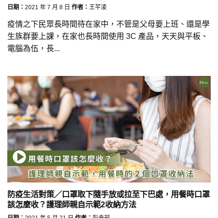
日期：
2021 年 7 月 8 日
作者：
王芊淩
疫情之下民眾長時間待在家中，不管是父母要上班、還是學
生族群要上課，在家也長時間使用 3C 產品，天天與平板、
電腦為伍，長...
防疫生活對策／口罩取下隨手放或拉至下巴處，用餐時口罩
該怎麼收？護理師親自示範2收納方法
日期：
2021 年 5 月 21 日
作者：
彭幸茹