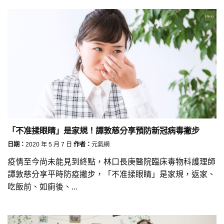
「不准揉眼睛」是家規！譚敦慈分享預防新冠病毒撇步
日期：
2020 年 5 月 7 日
作者：
元氣網
疫情至今尚未能見到終點，林口長庚醫院臨床毒物科護理師
譚敦慈分享平時防疫撇步，「不准揉眼睛」是家規，返家、
吃飯前、如廁後、...