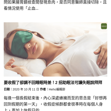
問如果腸胃鏡檢查間發現息肉，是否同意醫師直接切除，且
看情況使用「止血...
要收假了卻調不回睡眠時差！2 招助眠法可讓失眠說拜拜
日期：
2020 年 10 月 11 日
作者：
Heho編輯部
每逢一個長假結束後，內心深處蜂擁而至的思念是「好想再
回到假期的第一天」，收假症候群都會很準時在每個人身
上，再加上休假日的...