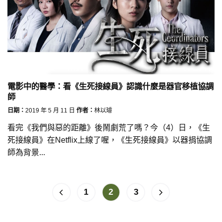
電影中的醫學：看《生死接線員》認識什麼是器官移植協調
師
日期：
2019 年 5 月 11 日
作者：
林以璿
看完《我們與惡的距離》後鬧劇荒了嗎？今（4）日，《生
死接線員》在Netflix上線了喔，《生死接線員》以器捐協調
師為背景...
1
2
3