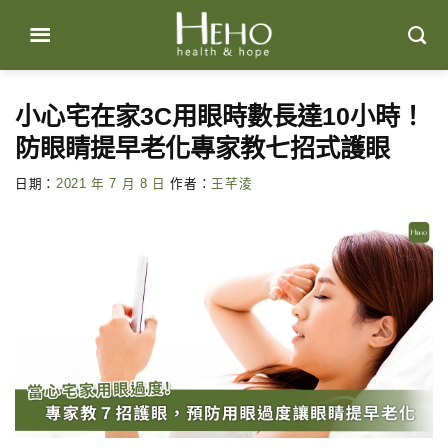
Skip
to
content
小心宅在家3C用眼時數長達10小時！
防眼睛提早老化專家教七招式護眼
日期：
2021 年 7 月 8 日
作者：
王芊淩