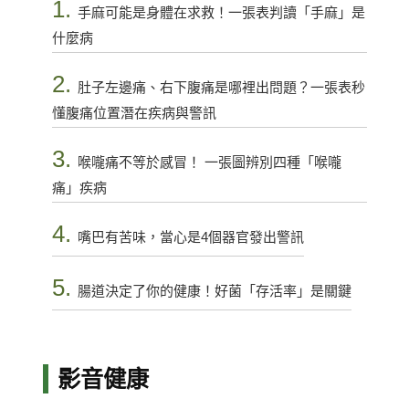
1.
手麻可能是身體在求救！一張表判讀「手麻」是
什麼病
2.
肚子左邊痛、右下腹痛是哪裡出問題？一張表秒
懂腹痛位置潛在疾病與警訊
3.
喉嚨痛不等於感冒！ 一張圖辨別四種「喉嚨
痛」疾病
4.
嘴巴有苦味，當心是4個器官發出警訊
5.
腸道決定了你的健康！好菌「存活率」是關鍵
影音健康