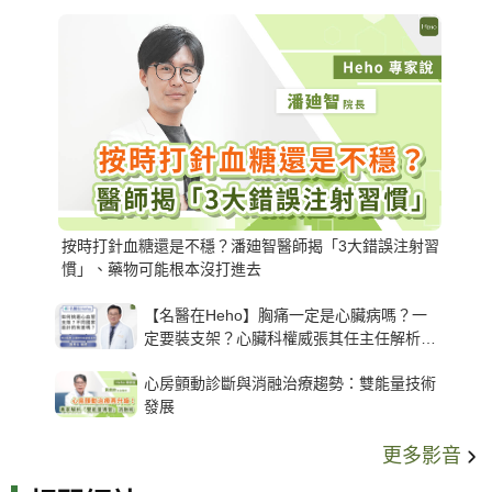
按時打針血糖還是不穩？潘廸智醫師揭「3大錯誤注射習
慣」、藥物可能根本沒打進去
【名醫在Heho】胸痛一定是心臟病嗎？一
定要裝支架？心臟科權威張其任主任解析支
架種類、風險與選擇關鍵
心房顫動診斷與消融治療趨勢：雙能量技術
發展
更多影音