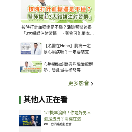
按時打針血糖還是不穩？潘廸智醫師揭
「3大錯誤注射習慣」、藥物可能根本沒
打進去
【名醫在Heho】胸痛一定
是心臟病嗎？一定要裝支
架？心臟科權威張其任主任
心房顫動診斷與消融治療趨
解析支架種類、風險與選擇
勢：雙能量技術發展
關鍵
更多影音
其他人正在看
1/2機率淪陷！你是好男人
還是渣男？關鍵在這
PR・台灣癌症基金會