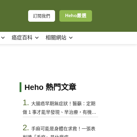
Heho嚴選
訂閱我們
癌症百科
相關網站
Heho 熱門文章
1.
大腸癌早期無症狀！醫籲：定期
做 1 事才能早發現、早治療，有機會
控制
2.
手麻可能是身體在求救！一張表