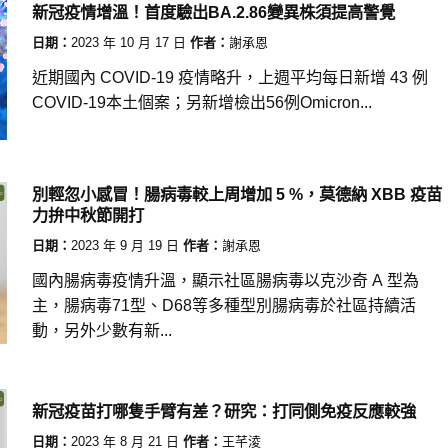
新冠疫情增溫！首度驗出BA.2.86變異株須提高警覺
日期：
2023 年 10 月 17 日
作者：
謝承恩
近期國內 COVID-19 疫情略升，上週平均每日新增 43 例
COVID-19本土個案；另新增檢出56例Omicron...
別輕忽小感冒！腸病毒較上周增加 5 %，莫德納 XBB 疫苗
力拚中秋節開打
日期：
2023 年 9 月 19 日
作者：
謝承恩
國內腸病毒疫情升溫，顯示社區腸病毒以克沙奇 A 型為
主，腸病毒71型、D68等多種型別腸病毒於社區持續活
動，另外少數有新...
新冠疫苗打哪隻手臂有差？研究：打同側免疫反應較強
日期：
2023 年 8 月 21 日
作者：
王芊淩