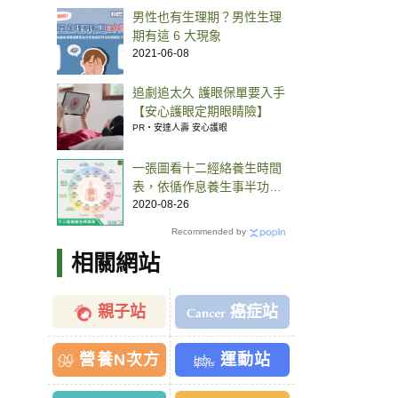
男性也有生理期？男性生理
期有這 6 大現象
2021-06-08
追劇追太久 護眼保單要入手
【安心護眼定期眼睛險】
PR・安達人壽 安心護眼
一張圖看十二經絡養生時間
表，依循作息養生事半功
倍！
2020-08-26
Recommended by
相關網站
親子站
癌症站
營養N次方
運動站