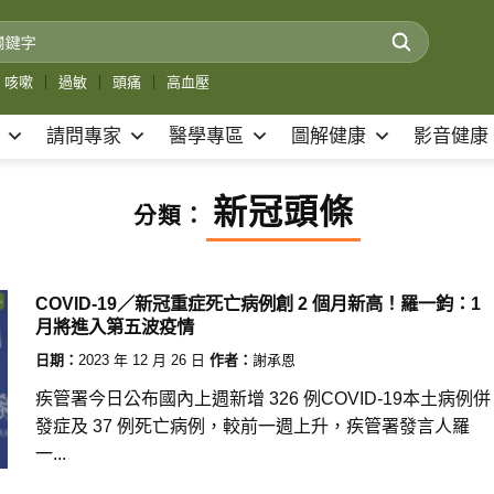
咳嗽
｜
過敏
｜
頭痛
｜
高血壓
請問專家
醫學專區
圖解健康
影音健康
新冠頭條
分類：
COVID-19／新冠重症死亡病例創 2 個月新高！羅一鈞：1
月將進入第五波疫情
日期：
2023 年 12 月 26 日
作者：
謝承恩
疾管署今日公布國內上週新增 326 例COVID-19本土病例併
發症及 37 例死亡病例，較前一週上升，疾管署發言人羅
一...