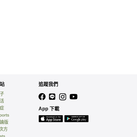
站
追蹤我們
親子
生活
癌症
App 下載
ports
討論版
 次方
ets