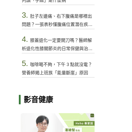
判讀「手麻」是什麼病
3.
肚子左邊痛、右下腹痛是哪裡出
問題？一張表秒懂腹痛位置潛在疾病
與警訊
4.
膝蓋退化一定要開刀嗎？醫師解
析退化性膝關節炎的日常保健與治療
選項
5.
咖啡喝不夠，下午 3 點就沒電？
營養師揭上班族「能量斷崖」原因
影音健康