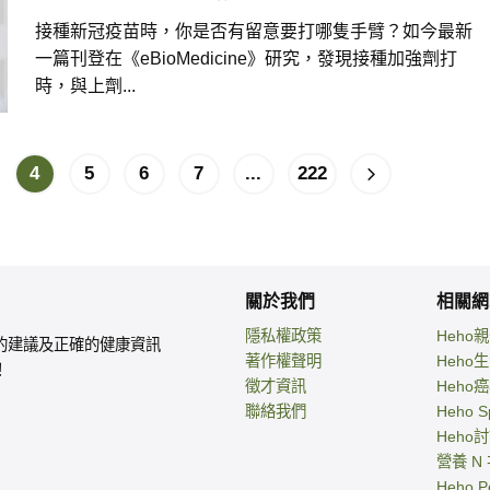
接種新冠疫苗時，你是否有留意要打哪隻手臂？如今最新
一篇刊登在《eBioMedicine》研究，發現接種加強劑打
時，與上劑...
4
5
6
7
...
222
關於我們
相關網
隱私權政策
Heho
的建議及正確的健康資訊
著作權聲明
Heho
！
徵才資訊
Heho
聯絡我們
Heho S
Heho
營養 N
Heho P