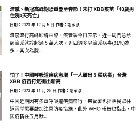
流感、新冠高峰期恐重疊至春節！未打 XBB疫苗「40歲男
住院4天死亡」
日期：
2023 年 12 月 5 日
作者：
謝承恩
流感流行高峰即將來臨，疾管署今日表示，近一周門急診
類流感就診超過 5 萬人次，近四週多以流感病毒(31%)為
多，其次為腺...
怕了！中國呼吸道疾病激增「一人驗出 5 種病毒」台灣
XBB 疫苗打氣衝出新高
日期：
2023 年 11 月 28 日
作者：
謝承恩
中國近期因有多重呼吸道疾病盛行，疾管署也提醒民眾往
返兩岸需要嚴加注意防疫措施，此外 WHO 報告也指出，中
國疫情在五月就...