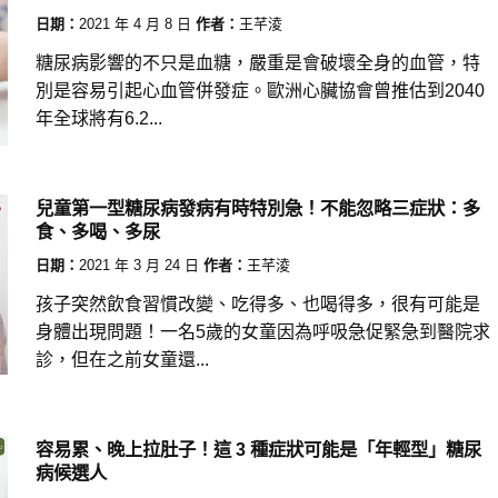
日期：
2021 年 4 月 8 日
作者：
王芊淩
糖尿病影響的不只是血糖，嚴重是會破壞全身的血管，特
別是容易引起心血管併發症。歐洲心臟協會曾推估到2040
年全球將有6.2...
兒童第一型糖尿病發病有時特別急！不能忽略三症狀：多
食、多喝、多尿
日期：
2021 年 3 月 24 日
作者：
王芊淩
孩子突然飲食習慣改變、吃得多、也喝得多，很有可能是
身體出現問題！一名5歲的女童因為呼吸急促緊急到醫院求
診，但在之前女童還...
容易累、晚上拉肚子！這 3 種症狀可能是「年輕型」糖尿
病候選人