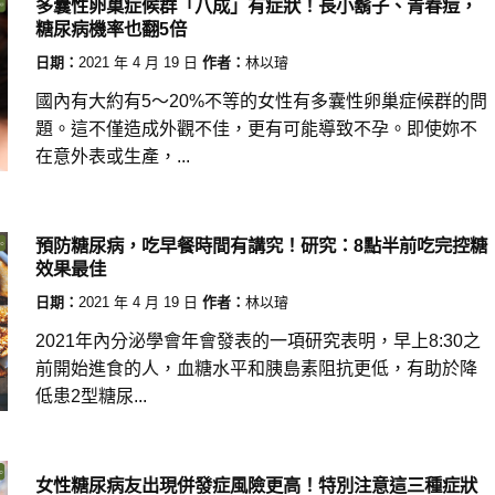
多囊性卵巢症候群「八成」有症狀！長小鬍子、青春痘，
糖尿病機率也翻5倍
日期：
2021 年 4 月 19 日
作者：
林以璿
國內有大約有5～20%不等的女性有多囊性卵巢症候群的問
題。這不僅造成外觀不佳，更有可能導致不孕。即使妳不
在意外表或生產，...
預防糖尿病，吃早餐時間有講究！研究：8點半前吃完控糖
效果最佳
日期：
2021 年 4 月 19 日
作者：
林以璿
2021年內分泌學會年會發表的一項研究表明，早上8:30之
前開始進食的人，血糖水平和胰島素阻抗更低，有助於降
低患2型糖尿...
女性糖尿病友出現併發症風險更高！特別注意這三種症狀