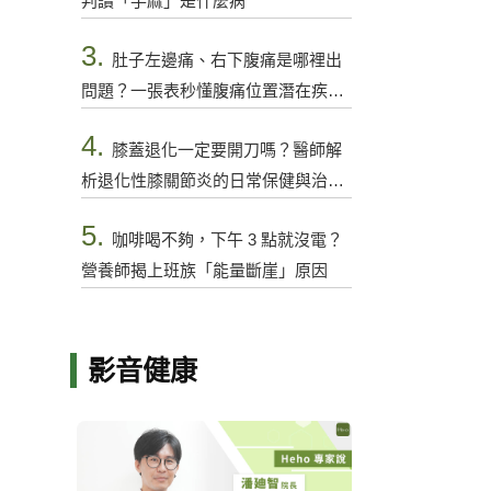
判讀「手麻」是什麼病
3.
肚子左邊痛、右下腹痛是哪裡出
問題？一張表秒懂腹痛位置潛在疾病
與警訊
4.
膝蓋退化一定要開刀嗎？醫師解
析退化性膝關節炎的日常保健與治療
選項
5.
咖啡喝不夠，下午 3 點就沒電？
營養師揭上班族「能量斷崖」原因
影音健康