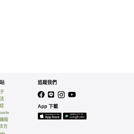
站
追蹤我們
親子
生活
癌症
App 下載
ports
討論版
 次方
ets