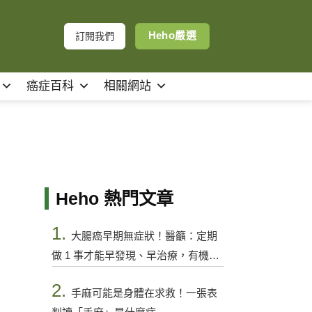
Heho嚴選
訂閱我們
癌症百科
相關網站
Heho 熱門文章
1.
大腸癌早期無症狀！醫籲：定期
做 1 事才能早發現、早治療，有機會
控制
2.
手麻可能是身體在求救！一張表