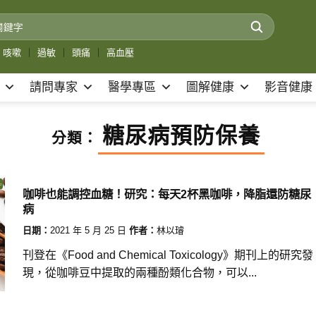
咳嗽
｜
過敏
｜
頭痛
｜
高血壓
請問專家
醫學專區
圖解健康
影音健康
糖尿病預防保養
分類：
咖啡也能調控血糖！研究：每天2杯黑咖啡，降脂還防糖尿
病
日期：
2021 年 5 月 25 日
作者：
林以璿
刊登在《Food and Chemical Toxicology》期刊上的研究發
現，從咖啡豆中提取的兩種酚類化合物，可以...