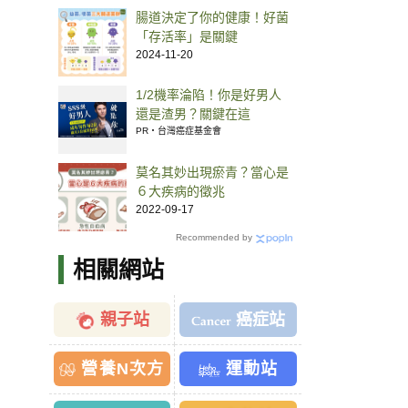
腸道決定了你的健康！好菌
「存活率」是關鍵
2024-11-20
1/2機率淪陷！你是好男人
還是渣男？關鍵在這
PR・台灣癌症基金會
莫名其妙出現瘀青？當心是
６大疾病的徵兆
2022-09-17
Recommended by
相關網站
親子站
癌症站
營養N次方
運動站