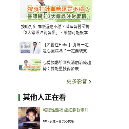
按時打針血糖還是不穩？潘廸智醫師揭
「3大錯誤注射習慣」、藥物可能根本沒
打進去
【名醫在Heho】胸痛一定
是心臟病嗎？一定要裝支
架？心臟科權威張其任主任
心房顫動診斷與消融治療趨
解析支架種類、風險與選擇
勢：雙能量技術發展
關鍵
更多影音
其他人正在看
報復性熬夜 癌細胞數攀升
PR・安達人壽 安心抗癌