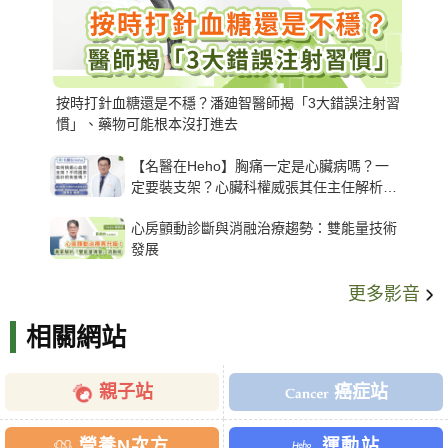
按時打針血糖還是不穩？潘廸智醫師揭「3大錯誤注射習
慣」、藥物可能根本沒打進去
【名醫在Heho】胸痛一定是心臟病嗎？一
定要裝支架？心臟科權威張其任主任解析支
架種類、風險與選擇關鍵
心房顫動診斷與消融治療趨勢：雙能量技術
發展
更多影音
相關網站
親子站
癌症站
營養N次方
運動站