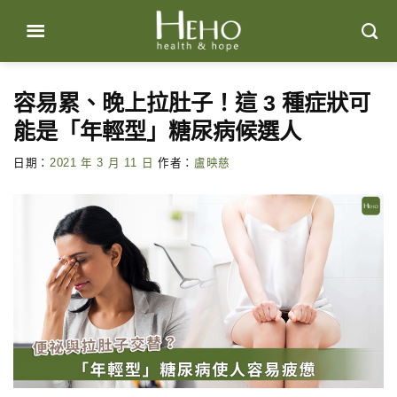
Skip
to
content
容易累、晚上拉肚子！這 3 種症狀可
能是「年輕型」糖尿病候選人
日期：
2021 年 3 月 11 日
作者：
盧映慈