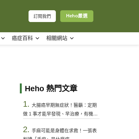
Heho嚴選
訂閱我們
癌症百科
相關網站
Heho 熱門文章
1.
大腸癌早期無症狀！醫籲：定期
做 1 事才能早發現、早治療，有機會
控制
2.
手麻可能是身體在求救！一張表