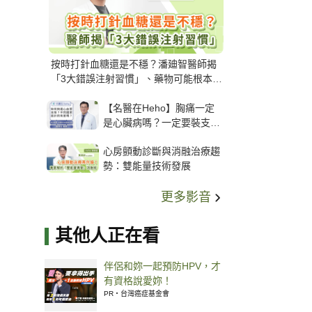
按時打針血糖還是不穩？潘廸智醫師揭
「3大錯誤注射習慣」、藥物可能根本沒
打進去
【名醫在Heho】胸痛一定
是心臟病嗎？一定要裝支
架？心臟科權威張其任主任
心房顫動診斷與消融治療趨
解析支架種類、風險與選擇
勢：雙能量技術發展
關鍵
更多影音
其他人正在看
伴侶和妳一起預防HPV，才
有資格說愛妳！
PR・台灣癌症基金會