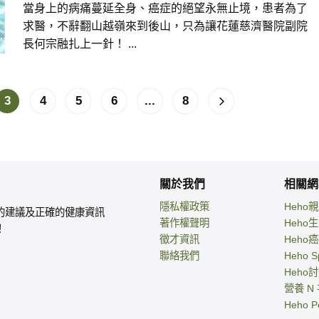
當身上的病痛蔓延全身、癌症的絕望永無止境，患者為了
求醫，不辭翻山越嶺來到後山，只為讓花蓮慈濟醫院副院
長何宗融扎上一針！ ...
3
4
5
6
...
8
關於我們
相關網
隱私權政策
Heho
的建議及正確的健康資訊
著作權聲明
Heho
！
徵才資訊
Heho
聯絡我們
Heho S
Heho
營養 N
Heho P