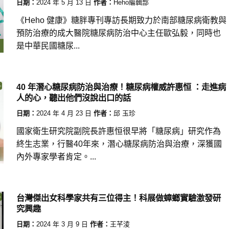
日期：
2024 年 5 月 13 日
作者：
Heho編輯部
《Heho 健康》糖胖專刊專訪長期致力於南部糖尿病衛教與
預防治療的成大醫院糖尿病防治中心主任歐弘毅，同時也
是中華民國糖尿...
40 年潛心糖尿病防治與治療！糖尿病權威許惠恒 ：走進病
人的心，聽出他們沒說出口的話
日期：
2024 年 4 月 23 日
作者：
邱 玉珍
國家衛生研究院副院長許惠恒很早將「糖尿病」研究作為
終生志業，行醫40年來，潛心糖尿病防治與治療，深獲國
內外專家學者肯定。...
台灣傑出女科學家共有三位得主！科展做蟑螂實驗激發研
究興趣
日期：
2024 年 3 月 9 日
作者：
王芊淩