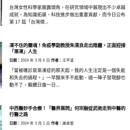
台灣女性科學家展露頭角，在研究領域中展現出不少卓越
成就，為知識拓展、科技進步做出重要貢獻，而今日公布
第 17 屆「台灣傑...
凍不住的靈魂！免疫學副教授朱清良走出陰霾，正面迎接
「漸凍」人生
日期：
2024 年 3 月 6 日
作者：
王芊淩
「當被確診是漸凍症的那天起，我的人生注定是一個失能
和失去的過程。」一早醒來手不能動、過一陣子發現腳也
動不了，軀體日復一日...
中西醫妙手合療！「醫界葉問」何宗融從武術走到中醫的
行醫之路
日期：
2024 年 3 月 1 日
作者：
謝承恩