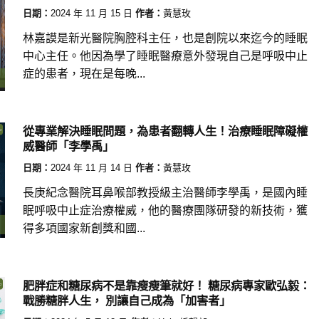
日期：
2024 年 11 月 15 日
作者：
黃慧玫
林嘉謨是新光醫院胸腔科主任，也是創院以來迄今的睡眠
中心主任。他因為學了睡眠醫療意外發現自己是呼吸中止
症的患者，現在是每晚...
從專業解決睡眠問題，為患者翻轉人生！治療睡眠障礙權
威醫師「李學禹」
日期：
2024 年 11 月 14 日
作者：
黃慧玫
長庚紀念醫院耳鼻喉部教授級主治醫師李學禹，是國內睡
眠呼吸中止症治療權威，他的醫療團隊研發的新技術，獲
得多項國家新創獎和國...
肥胖症和糖尿病不是靠瘦瘦筆就好！ 糖尿病專家歐弘毅：
戰勝糖胖人生， 別讓自己成為「加害者」