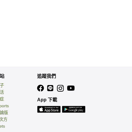
站
追蹤我們
親子
生活
癌症
App 下載
ports
討論版
 次方
ets