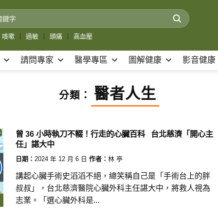
咳嗽
｜
過敏
｜
頭痛
｜
高血壓
請問專家
醫學專區
圖解健康
影音健康
醫者人生
分類：
曾 36 小時執刀不輟！行走的心臟百科 台北慈濟「開心主
任」諶大中
日期：
2024 年 12 月 6 日
作者：
林 亭
講起心臟手術史滔滔不絕，總笑稱自己是「手術台上的胖
叔叔」，台北慈濟醫院心臟外科主任諶大中，將救人視為
志業。「選心臟外科是...