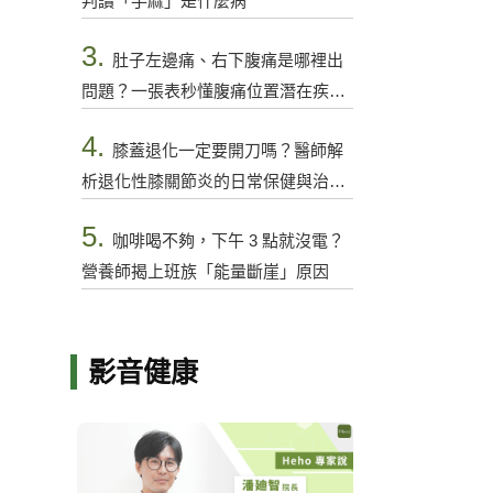
判讀「手麻」是什麼病
3.
肚子左邊痛、右下腹痛是哪裡出
問題？一張表秒懂腹痛位置潛在疾病
與警訊
4.
膝蓋退化一定要開刀嗎？醫師解
析退化性膝關節炎的日常保健與治療
選項
5.
咖啡喝不夠，下午 3 點就沒電？
營養師揭上班族「能量斷崖」原因
影音健康