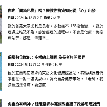
你也「聞癌色變」嗎？醫教你抗癌如何從「心」出發
日期：
2024 年 12 月 2 日
作者：
林 亭
對於普羅大眾尤其是長者，多數無不「聞癌色變」，對於
症避之唯恐不及。診治癌症的過程中，不論是化療、免疫
療法等，都是一條艱辛...
偏鄉數位賦能：多樣線上課程 為長者打開眼界
日期：
2024 年 11 月 19 日
作者：
林 亭
位於宜蘭縣南澳鄉的東岳文化健康照護站，泰雅族長者們
爭相在一對一諮詢課中，詢問自身健康事項。「老師，我
膝蓋這邊會痛，要怎麼...
愈夜愈有精神 ? 睡眠醫師林嘉謨教夜貓子改善睡眠對策