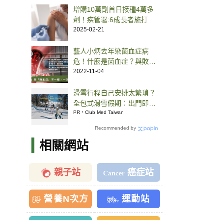
增購10萬劑首日接種4萬多
劑！疾管署:6成長者施打
2025-02-21
藝人小炳去年染菌血症病
危！什麼是菌血症？與敗血
症差別一次懂
2022-11-04
滑雪行程自己安排太繁瑣？
全包式滑雪假期：出門即雪
場，一價全包不怕預算爆
PR・Club Med Taiwan
表！
Recommended by
相關網站
親子站
癌症站
營養N次方
運動站