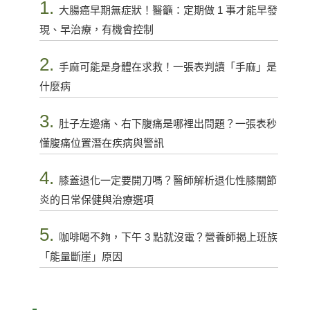
1.
大腸癌早期無症狀！醫籲：定期做 1 事才能早發
現、早治療，有機會控制
2.
手麻可能是身體在求救！一張表判讀「手麻」是
什麼病
3.
肚子左邊痛、右下腹痛是哪裡出問題？一張表秒
懂腹痛位置潛在疾病與警訊
4.
膝蓋退化一定要開刀嗎？醫師解析退化性膝關節
炎的日常保健與治療選項
5.
咖啡喝不夠，下午 3 點就沒電？營養師揭上班族
「能量斷崖」原因