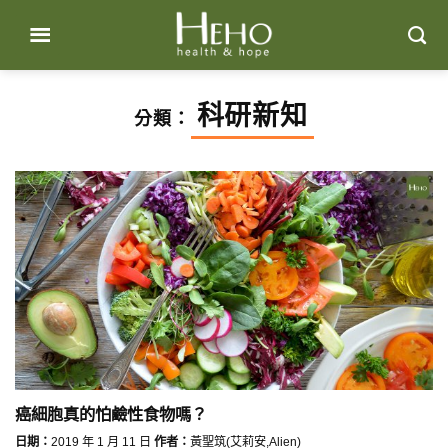
Skip
to
content
科研新知
分類：
癌細胞真的怕鹼性食物嗎？
日期：
2019 年 1 月 11 日
作者：
黃聖筑(艾莉安,Alien)