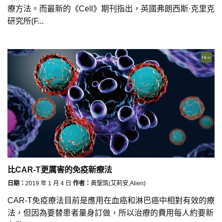
療方法。而最新的《Cell》期刊指出，英國弗朗西斯·克里克
研究所(F...
比CAR-T更厲害的免疫新療法
日期：
2019 年 1 月 4 日
作者：
黃聖筑(艾莉安,Alien)
CAR-T免疫療法目前是應用在血癌和淋巴癌中相對有效的療
法，但因為要替患者量身訂做，所以治療的費用每人約要新