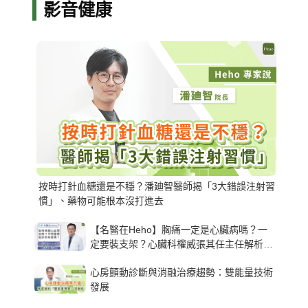
影音健康
按時打針血糖還是不穩？潘廸智醫師揭「3大錯誤注射習
慣」、藥物可能根本沒打進去
【名醫在Heho】胸痛一定是心臟病嗎？一
定要裝支架？心臟科權威張其任主任解析支
架種類、風險與選擇關鍵
心房顫動診斷與消融治療趨勢：雙能量技術
發展