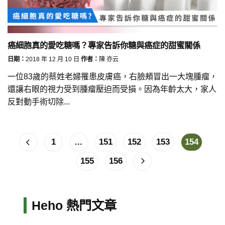
癌細胞真的愛吃糖嗎？專家告訴你糖與癌症的甜蜜關係
日期：
2018 年 12 月 10 日
作者：
陳 亦云
一位83歲的蔡姓老婦罹患皮膚癌，右臉頰冒出一大塊腫瘤，
還讓右眼的視力受到腫瘤壓迫而受損。因為年齡太大，家人
反對動手術切除...
1
...
151
152
153
154
155
156
Heho 熱門文章