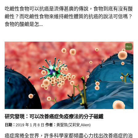
吃鹼性食物可以抗癌是流傳甚廣的傳說，食物到底有沒有酸
鹼性？而吃鹼性食物來維持鹼性體質的抗癌的說法可信嗎？
食物的酸鹼是怎...
研究發現：可以改善癌症免疫療法的分子磁鐵
日期：
2019 年 1 月 8 日
作者：
黃聖筑(艾莉安,Alien)
癌症席捲全世界，許多科學家都傾盡心力找出改善癌症的治