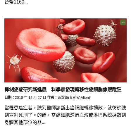
台幣1160...
抑制癌症研究新進展 科學家發現轉移性癌細胞像跟蹤狂
日期：
2018 年 12 月 27 日
作者：
黃聖筑(艾莉安,Alien)
當罹患癌症者，聽到醫師診斷出癌細胞轉移擴散，就彷彿聽
到宣判死刑了。的確，當癌細胞透過血液或淋巴系統擴散到
身體其他部位的器...