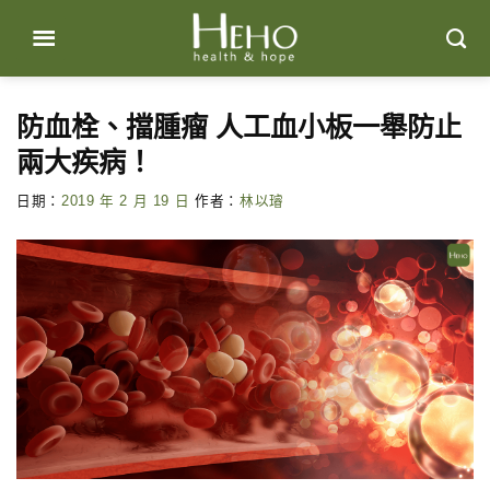
Skip
to
content
防血栓、擋腫瘤 人工血小板一舉防止
兩大疾病！
日期：
2019 年 2 月 19 日
作者：
林以璿