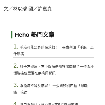
文／林以璿 圖／許嘉真
Heho 熱門文章
1.
手麻可能是身體在求救！一張表判讀「手麻」是
什麼病
2.
肚子左邊痛、右下腹痛是哪裡出問題？一張表秒
懂腹痛位置潛在疾病與警訊
3.
喉嚨痛不等於感冒！ 一張圖辨別四種「喉嚨
痛」疾病
4.
嘴巴有苦味，當心是4個器官發出警訊