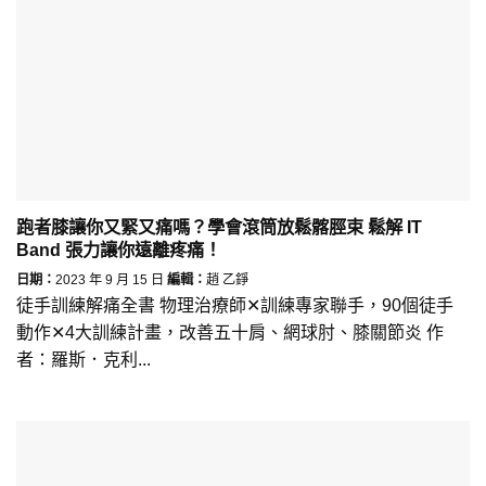
跑者膝讓你又緊又痛嗎？學會滾筒放鬆髂脛束 鬆解 IT
Band 張力讓你遠離疼痛！
日期：
2023 年 9 月 15 日
編輯：
趙 乙錚
徒手訓練解痛全書 物理治療師✕訓練專家聯手，90個徒手
動作✕4大訓練計畫，改善五十肩、網球肘、膝關節炎 作
者：羅斯．克利...