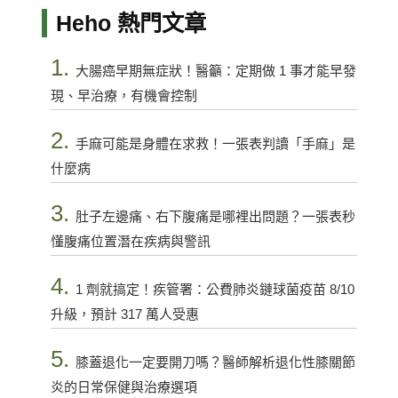
Heho 熱門文章
1.
大腸癌早期無症狀！醫籲：定期做 1 事才能早發
現、早治療，有機會控制
2.
手麻可能是身體在求救！一張表判讀「手麻」是
什麼病
3.
肚子左邊痛、右下腹痛是哪裡出問題？一張表秒
懂腹痛位置潛在疾病與警訊
4.
1 劑就搞定！疾管署：公費肺炎鏈球菌疫苗 8/10
升級，預計 317 萬人受惠
5.
膝蓋退化一定要開刀嗎？醫師解析退化性膝關節
炎的日常保健與治療選項