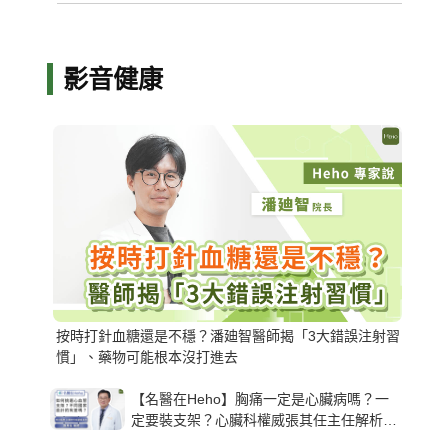
影音健康
按時打針血糖還是不穩？潘廸智醫師揭「3大錯誤注射習
慣」、藥物可能根本沒打進去
【名醫在Heho】胸痛一定是心臟病嗎？一
定要裝支架？心臟科權威張其任主任解析支
架種類、風險與選擇關鍵