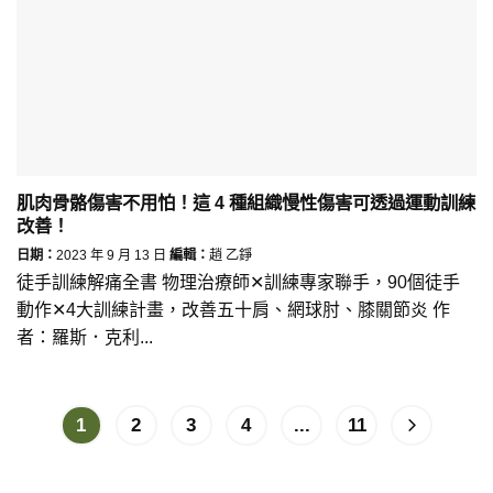
肌肉骨骼傷害不用怕！這 4 種組織慢性傷害可透過運動訓練
改善！
日期：
2023 年 9 月 13 日
編輯：
趙 乙錚
徒手訓練解痛全書 物理治療師✕訓練專家聯手，90個徒手
動作✕4大訓練計畫，改善五十肩、網球肘、膝關節炎 作
者：羅斯．克利...
1
2
3
4
...
11