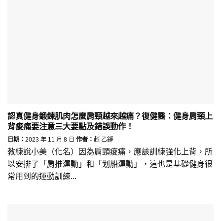
認真健身鍛鍊肌肉怎麼肩頸越來越痛？復健醫：健身肩頸上
背痠痛要注意三大要點及錯誤動作！
日期：
2023 年 11 月 8 日
作者：
趙 乙錚
教練說小美（化名）因為肩頸痠痛，應該訓練強化上背，所
以安排了「肩推運動」和「划船運動」，這也是基礎健身很
常用到的運動訓練...