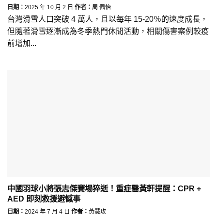
日期：
2025 年 10 月 2 日
作者：
周 佩怡
台灣滑雪人口突破 4 萬人，且以每年 15-20％的速度成長，
但隨著滑雪逐漸成為冬季熱門休閒活動，相關傷害案例較疫
前增加...
中國羽球小將張志傑賽場猝逝！重症醫黃軒提醒：CPR +
AED 即刻救援避憾事
日期：
2024 年 7 月 4 日
作者：
黃慧玫