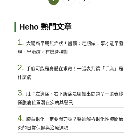
Heho 熱門文章
1.
大腸癌早期無症狀！醫籲：定期做 1 事才能早發
現、早治療，有機會控制
2.
手麻可能是身體在求救！一張表判讀「手麻」是
什麼病
3.
肚子左邊痛、右下腹痛是哪裡出問題？一張表秒
懂腹痛位置潛在疾病與警訊
4.
膝蓋退化一定要開刀嗎？醫師解析退化性膝關節
炎的日常保健與治療選項