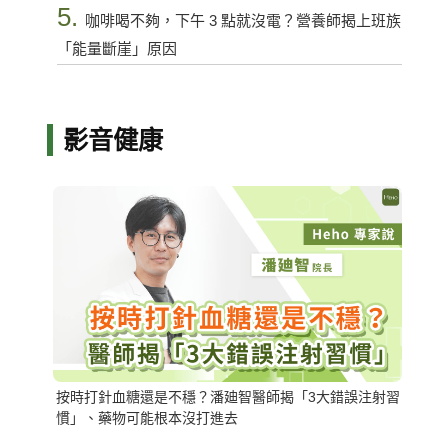
5.
咖啡喝不夠，下午 3 點就沒電？營養師揭上班族
「能量斷崖」原因
影音健康
按時打針血糖還是不穩？潘廸智醫師揭「3大錯誤注射習
慣」、藥物可能根本沒打進去