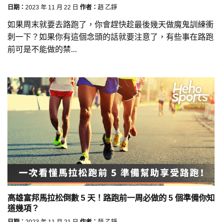
日期：
2023 年 11 月 22 日
作者：
趙 乙錚
如果周末就要去路跑了，你會趕快趁最後幾天做魔鬼訓練衝
刺一下？如果你有這個念頭的話就要注意了，有些事在路跑
前可是不能做的禁...
高雄富邦馬拉松倒數 5 天！路跑前一周必做的 5 個準備你知
道幾項？
日期：
2023 年 11 月 21 日
作者：
趙 乙錚