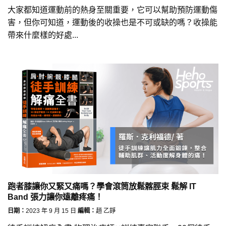
大家都知道運動前的熱身至關重要，它可以幫助預防運動傷
害，但你可知道，運動後的收操也是不可或缺的嗎？收操能
帶來什麼樣的好處...
跑者膝讓你又緊又痛嗎？學會滾筒放鬆髂脛束 鬆解 IT
Band 張力讓你遠離疼痛！
日期：
2023 年 9 月 15 日
編輯：
趙 乙錚