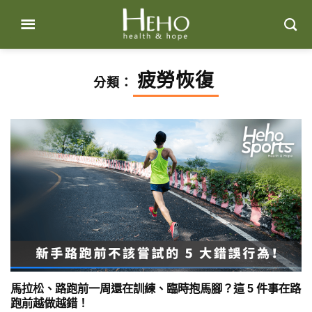
Skip
to
content
疲勞恢復
分類：
馬拉松、路跑前一周還在訓練、臨時抱馬腳？這 5 件事在路
跑前越做越錯！