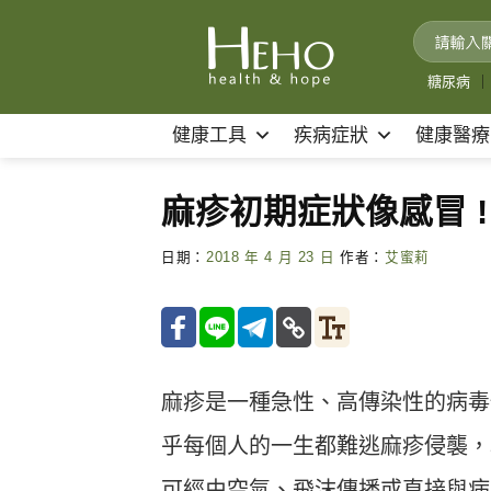
Skip
to
content
糖尿病
｜
健康工具
疾病症狀
健康醫療
麻疹初期症狀像感冒 
日期：
2018 年 4 月 23 日
作者：
艾蜜莉
麻疹是一種急性、高傳染性的病毒
乎每個人的一生都難逃麻疹侵襲，
可經由空氣、飛沫傳播或直接與病