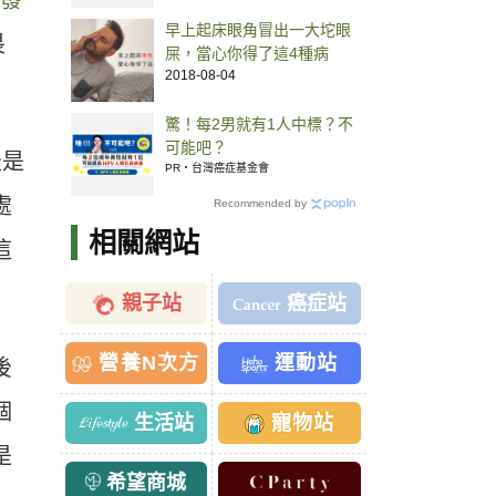
發
早上起床眼角冒出一大坨眼
畏
屎，當心你得了這4種病
2018-08-04
驚！每2男就有1人中標？不
可能吧？
天是
PR・台灣癌症基金會
處
Recommended by
相關網站
這
親子站
癌症站
營養N次方
運動站
後
個
生活站
寵物站
是
希望商城