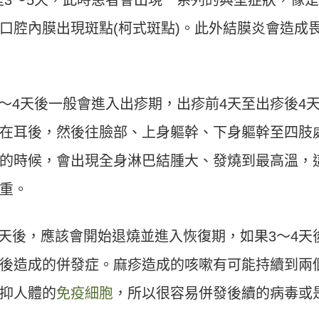
是3～5天，此時患者會出現一系列的典型症狀，像是
口腔內膜出現斑點(柯式斑點)。此外結膜炎會造成
～4天後一般會進入出疹期，出疹前4天至出疹後4
在耳後，然後往臉部、上身軀幹、下身軀幹至四肢
的時候，會出現全身淋巴結腫大、發燒到最高溫，
重。
2天後，應該會開始退燒並進入恢復期，如果3～4天
後造成的併發症。麻疹造成的咳嗽有可能持續到兩
抑人體的
免疫細胞
，所以很容易併發後續的病毒或