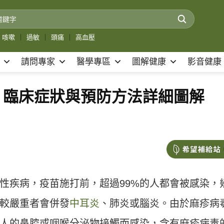
咳嗽
｜
過敏
｜
頭痛
｜
高血壓
請問專家
醫學專區
圖解健康
影音健康
! 臨床症狀與預防方法詳細圖解
性疾病，疫苗施打前，超過99%的人都會被感染，
較嚴重者會併發
中耳炎
、肺炎或腦炎。由於麻疹病
人的鼻腔或咽喉分泌物接觸而感染，含有麻疹病毒