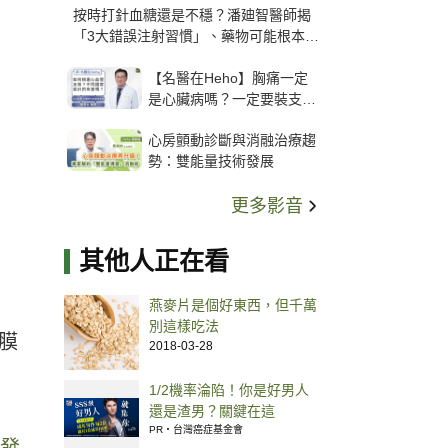
按時打針血糖還是不穩？潘廸智醫師揭
「3大錯誤注射習慣」、藥物可能根本沒
打進去
【名醫在Heho】胸痛一定
是心臟病嗎？一定要裝支
架？心臟科權威張其任主任
心房顫動診斷與消融治療趨
解析支架種類、風險與選擇
勢：雙能量技術發展
關鍵
更多影音
其他人正在看
燕麥片是個好東西，但千萬
別這樣吃法
膜
2018-03-28
1/2機率淪陷！你是好男人
還是渣男？關鍵在這
PR・台灣癌症基金會