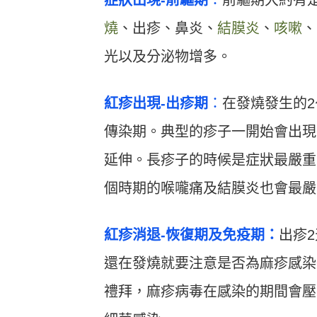
症狀出現-前驅期
：
前驅期大約有
燒
、出疹、鼻炎、
結膜炎
、
咳嗽
、
光以及分泌物增多。
紅疹出現-出疹期
：
在發燒發生的2
傳染期。典型的疹子一開始會出現
延伸。長疹子的時候是症狀最嚴重
個時期的喉嚨痛及結膜炎也會最嚴
紅疹消退-恢復期及免疫期：
出疹
還在發燒就要注意是否為麻疹感染
禮拜，麻疹病毒在感染的期間會壓