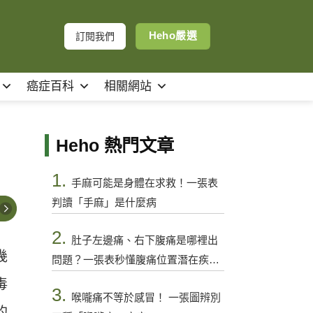
Heho嚴選
訂閱我們
癌症百科
相關網站
Heho 熱門文章
1.
手麻可能是身體在求救！一張表
判讀「手麻」是什麼病
2.
肚子左邊痛、右下腹痛是哪裡出
幾
問題？一張表秒懂腹痛位置潛在疾病
與警訊
毒
3.
喉嚨痛不等於感冒！ 一張圖辨別
的