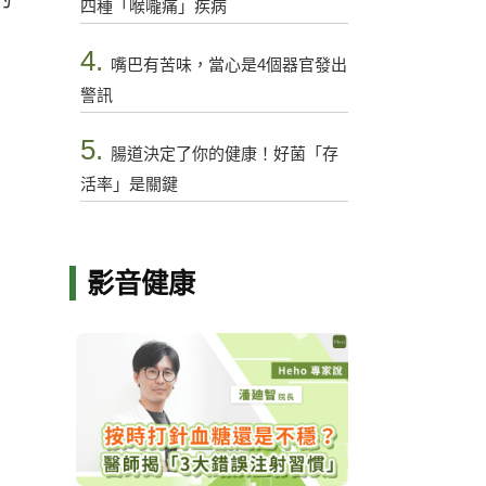
四種「喉嚨痛」疾病
4.
嘴巴有苦味，當心是4個器官發出
警訊
5.
腸道決定了你的健康！好菌「存
活率」是關鍵
影音健康