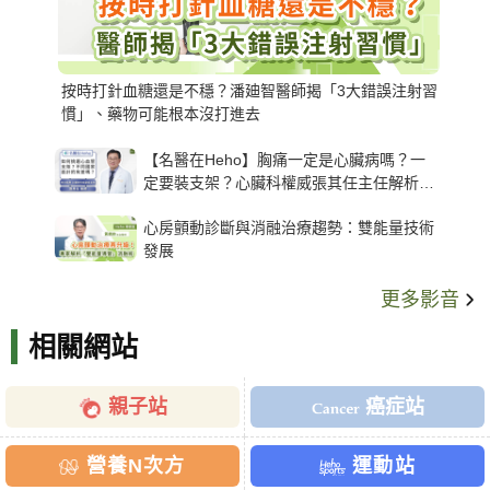
按時打針血糖還是不穩？潘廸智醫師揭「3大錯誤注射習
慣」、藥物可能根本沒打進去
【名醫在Heho】胸痛一定是心臟病嗎？一
定要裝支架？心臟科權威張其任主任解析支
架種類、風險與選擇關鍵
心房顫動診斷與消融治療趨勢：雙能量技術
發展
更多影音
相關網站
親子站
癌症站
營養N次方
運動站