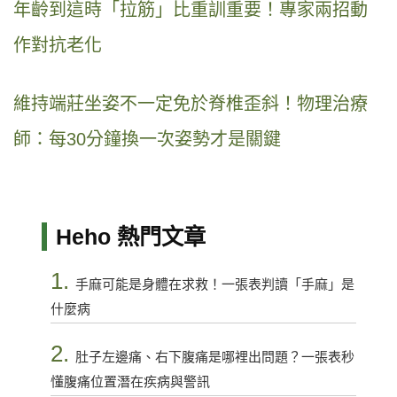
年齡到這時「拉筋」比重訓重要！專家兩招動
作對抗老化
維持端莊坐姿不一定免於脊椎歪斜！物理治療
師：每30分鐘換一次姿勢才是關鍵
Heho 熱門文章
1.
手麻可能是身體在求救！一張表判讀「手麻」是
什麼病
2.
肚子左邊痛、右下腹痛是哪裡出問題？一張表秒
懂腹痛位置潛在疾病與警訊