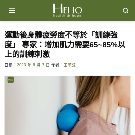
Skip
to
content
運動後身體疲勞度不等於「訓練強
度」 專家：增加肌力需要65~85%以
上的訓練刺激
日期：
2020 年 8 月 7 日
作者：
王芊淩