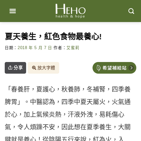
Skip
to
content
夏天養生，紅色食物最養心!
日期：
2018 年 5 月 7 日
作者：
艾蜜莉
分享
放大字體
「春養肝，夏護心，秋養肺，冬補腎，四季養
脾胃」。中醫認為，四季中夏天屬火，火氣通
於心，加上氣候炎熱，汗液外洩，易耗傷心
氣，令人煩躁不安，因此想在夏季養生，大關
鍵就是養心！從陰陽五行來說，紅為火，入