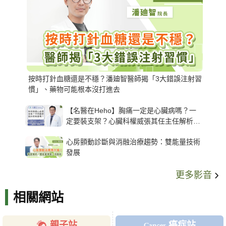
按時打針血糖還是不穩？潘廸智醫師揭「3大錯誤注射習
慣」、藥物可能根本沒打進去
【名醫在Heho】胸痛一定是心臟病嗎？一
定要裝支架？心臟科權威張其任主任解析支
架種類、風險與選擇關鍵
心房顫動診斷與消融治療趨勢：雙能量技術
發展
更多影音
相關網站
親子站
癌症站