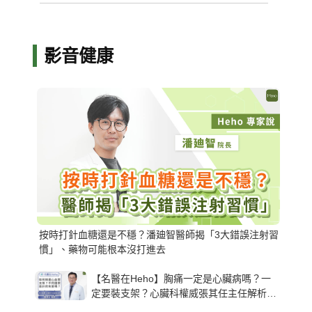
影音健康
按時打針血糖還是不穩？潘廸智醫師揭「3大錯誤注射習
慣」、藥物可能根本沒打進去
【名醫在Heho】胸痛一定是心臟病嗎？一
定要裝支架？心臟科權威張其任主任解析支
架種類、風險與選擇關鍵