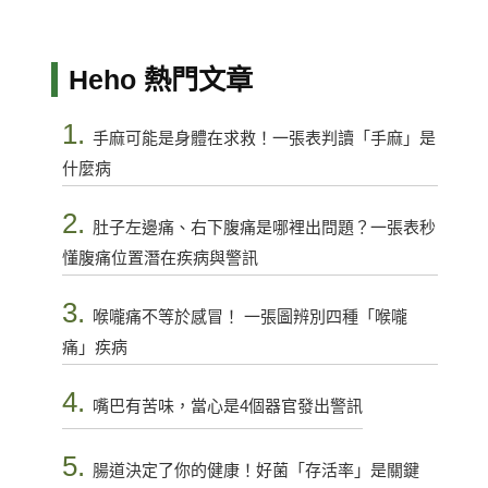
Heho 熱門文章
1.
手麻可能是身體在求救！一張表判讀「手麻」是
什麼病
2.
肚子左邊痛、右下腹痛是哪裡出問題？一張表秒
懂腹痛位置潛在疾病與警訊
3.
喉嚨痛不等於感冒！ 一張圖辨別四種「喉嚨
痛」疾病
4.
嘴巴有苦味，當心是4個器官發出警訊
5.
腸道決定了你的健康！好菌「存活率」是關鍵