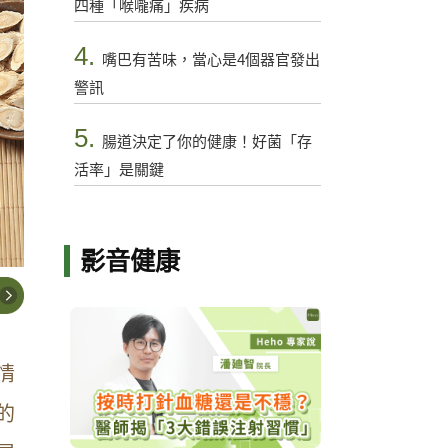
四種「喉嚨痛」疾病
4.
嘴巴有苦味，當心是4個器官發出
警訊
5.
腸道決定了你的健康！好菌「存
活率」是關鍵
影音健康
情
的