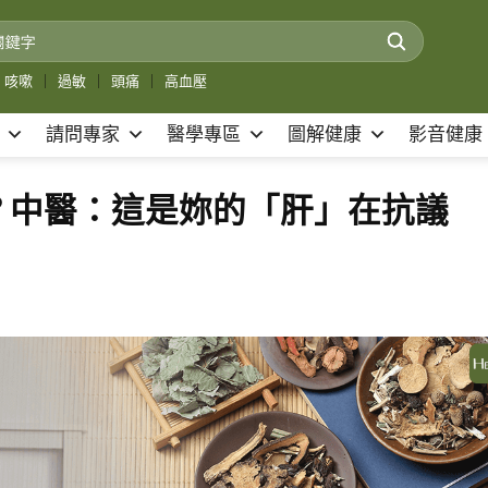
咳嗽
｜
過敏
｜
頭痛
｜
高血壓
請問專家
醫學專區
圖解健康
影音健康
？中醫：這是妳的「肝」在抗議