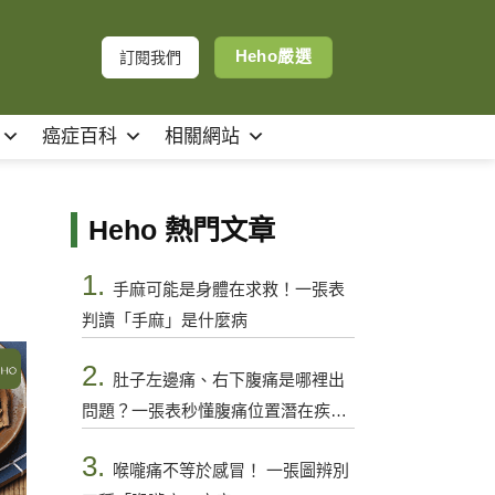
Heho嚴選
訂閱我們
癌症百科
相關網站
Heho 熱門文章
1.
手麻可能是身體在求救！一張表
判讀「手麻」是什麼病
2.
肚子左邊痛、右下腹痛是哪裡出
問題？一張表秒懂腹痛位置潛在疾病
與警訊
3.
喉嚨痛不等於感冒！ 一張圖辨別