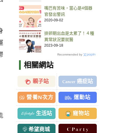
嘴巴有苦味，當心是4個器
官發出警訊
2020-09-02
身
排卵期出血是太累了！４種
異常狀況要就醫
運
2023-09-18
鬱
Recommended by
相關網站
親子站
癌症站
營養N次方
運動站
生活站
寵物站
能
希望商城