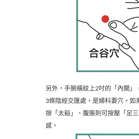
另外，手腕橫紋上2吋的「內關」
3條陰經交匯處，是婦科要穴。如
按「太谿」、腹脹則可按壓「足三
感。