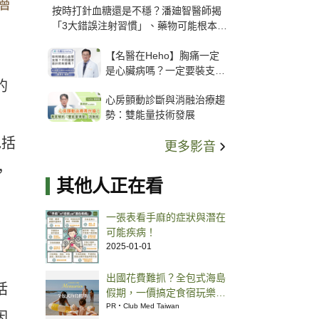
層
按時打針血糖還是不穩？潘廸智醫師揭
「3大錯誤注射習慣」、藥物可能根本沒
打進去
【名醫在Heho】胸痛一定
是心臟病嗎？一定要裝支
的
架？心臟科權威張其任主任
心房顫動診斷與消融治療趨
解析支架種類、風險與選擇
、
勢：雙能量技術發展
關鍵
包括
更多影音
，
其他人正在看
一張表看手麻的症狀與潛在
可能疾病！
2025-01-01
出國花費難抓？全包式海島
括
假期，一價搞定食宿玩樂，
省錢更省心！
PR・Club Med Taiwan
因