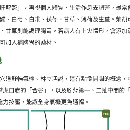
肝解鬱」，再視個人體質、生活作息去調整。最常
歸、白芍、白朮、茯苓、甘草、薄荷及生薑。柴胡
、甘草則能調理腸胃。若病人有上火情形，會添加
可加入補脾胃的藥材。
機
穴道舒暢氣機。林立涵說，這有點像開關的概念，
掌虎口處的「合谷」，以及腳背第一、二趾中間的
施力按壓，能讓全身氣機更為通暢。