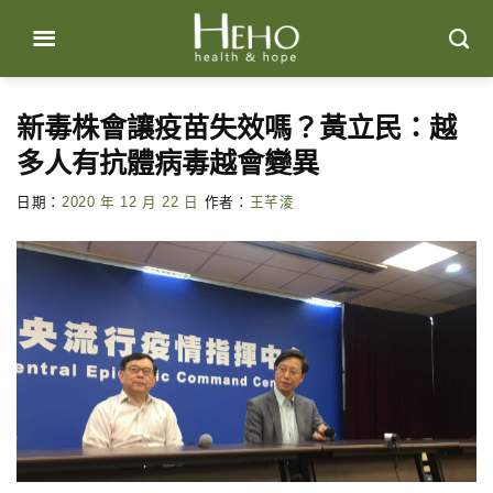
Skip
to
content
新毒株會讓疫苗失效嗎？黃立民：越
多人有抗體病毒越會變異
日期：
2020 年 12 月 22 日
作者：
王芊淩