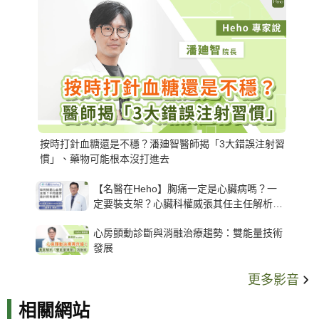
按時打針血糖還是不穩？潘廸智醫師揭「3大錯誤注射習
慣」、藥物可能根本沒打進去
【名醫在Heho】胸痛一定是心臟病嗎？一
定要裝支架？心臟科權威張其任主任解析支
架種類、風險與選擇關鍵
心房顫動診斷與消融治療趨勢：雙能量技術
發展
更多影音
相關網站