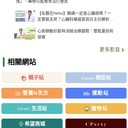
慣」、藥物可能根本沒打進去
【名醫在Heho】胸痛一定是心臟病嗎？一
定要裝支架？心臟科權威張其任主任解析支
架種類、風險與選擇關鍵
心房顫動診斷與消融治療趨勢：雙能量技術
發展
更多影音
相關網站
親子站
癌症站
營養N次方
運動站
生活站
寵物站
希望商城