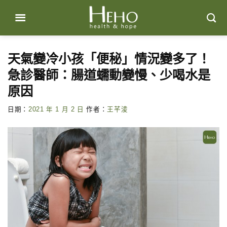
Skip
to
content
天氣變冷小孩「便秘」情況變多了！
急診醫師：腸道蠕動變慢、少喝水是
原因
日期：
2021 年 1 月 2 日
作者：
王芊淩