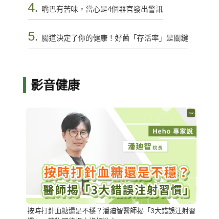
4.
嘴巴有苦味，當心是4個器官發出警訊
5.
腸道決定了你的健康！好菌「存活率」是關鍵
影音健康
按時打針血糖還是不穩？潘廸智醫師揭「3大錯誤注射習