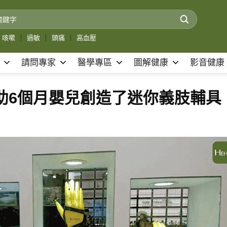
咳嗽
｜
過敏
｜
頭痛
｜
高血壓
請問專家
醫學專區
圖解健康
影音健康
助6個月嬰兒創造了迷你義肢輔具