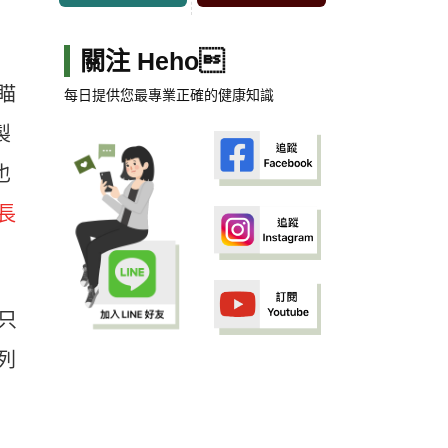
關注 Heho
瞄
每日提供您最專業正確的健康知識
製
也
長
只
列