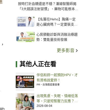
應
按時打針血糖還是不穩？潘廸智醫師揭
「3大錯誤注射習慣」、藥物可能根本沒
打進去
【名醫在Heho】胸痛一定
是心臟病嗎？一定要裝支
架？心臟科權威張其任主任
心房顫動診斷與消融治療趨
解析支架種類、風險與選擇
勢：雙能量技術發展
關鍵
具，
更多影音
其他人正在看
伴侶和妳一起預防HPV，才
有資格說愛妳！
PR・台灣癌症基金會
屬
出現焦慮、失眠、情緒低落
等，只是短暫壓力反應？還
是進入憂鬱狀況？醫師解析
2026-08-04
的