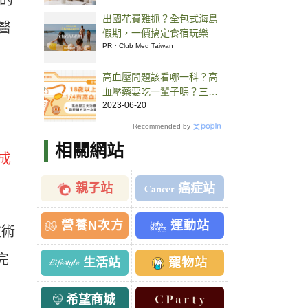
危險 5 症狀
出國花費難抓？全包式海島
醫
假期，一價搞定食宿玩樂，
省錢更省心！
PR・Club Med Taiwan
高血壓問題該看哪一科？高
血壓藥要吃一輩子嗎？三大
治療與控制方法一次說明
2023-06-20
Recommended by
相關網站
成
親子站
癌症站
營養N次方
運動站
技術
完
生活站
寵物站
希望商城