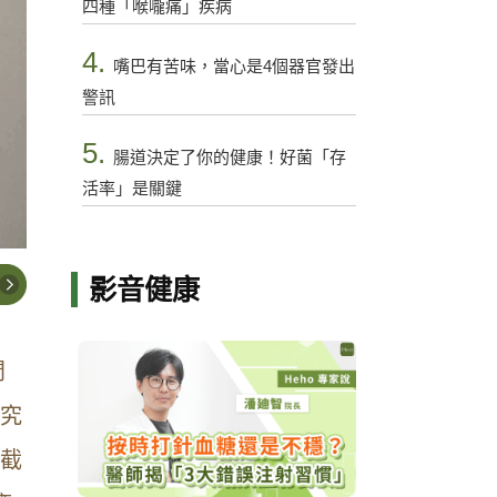
四種「喉嚨痛」疾病
4.
嘴巴有苦味，當心是4個器官發出
警訊
5.
腸道決定了你的健康！好菌「存
活率」是關鍵
影音健康
問
研究
位截