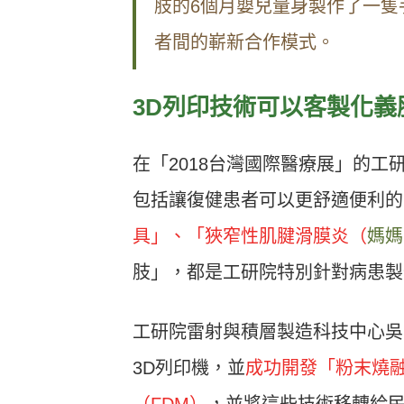
肢的6個月嬰兒量身製作了一隻
者間的嶄新合作模式。
3D
列印技術可以客製化義
在「2018台灣國際醫療展」的工
包括讓復健患者可以更舒適便利的
具」、「狹窄性肌腱滑膜炎（
媽媽
肢」，都是工研院特別針對病患製
工研院雷射與積層製造科技中心吳
3D列印機，並
成功開發「粉末燒融
（FDM）
，並將這些技術移轉給民