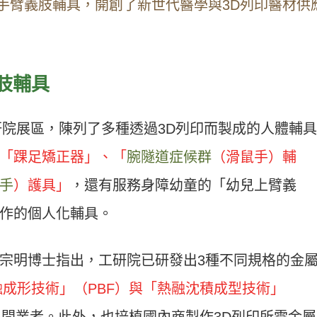
手臂義肢輔具，開創了新世代醫學與3D列印醫材供
肢輔具
研院展區，陳列了多種透過3D列印而製成的人體輔
「踝足矯正器」、「
腕隧道症候群
（滑鼠手）輔
手
）護具」
，還有服務身障幼童的「幼兒上臂義
作的個人化輔具。
宗明博士指出，工研院已研發出3種不同規格的金
成形技術」（PBF）與「熱融沈積成型技術」
間業者。此外，也培植國內商製作3D列印所需金屬