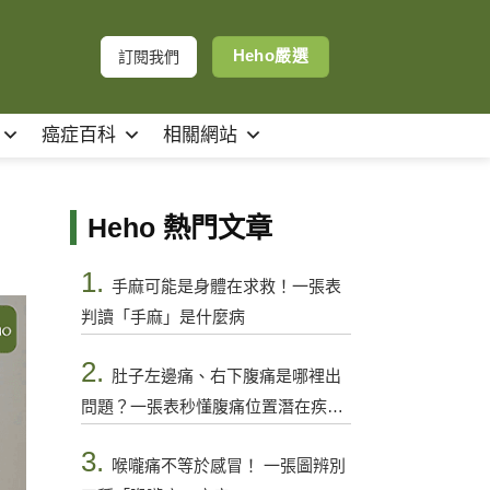
Heho嚴選
訂閱我們
癌症百科
相關網站
Heho 熱門文章
1.
手麻可能是身體在求救！一張表
判讀「手麻」是什麼病
2.
肚子左邊痛、右下腹痛是哪裡出
問題？一張表秒懂腹痛位置潛在疾病
與警訊
3.
喉嚨痛不等於感冒！ 一張圖辨別