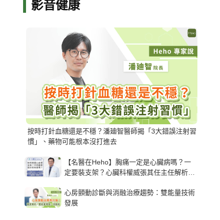
影音健康
按時打針血糖還是不穩？潘廸智醫師揭「3大錯誤注射習
慣」、藥物可能根本沒打進去
【名醫在Heho】胸痛一定是心臟病嗎？一
定要裝支架？心臟科權威張其任主任解析支
架種類、風險與選擇關鍵
心房顫動診斷與消融治療趨勢：雙能量技術
發展