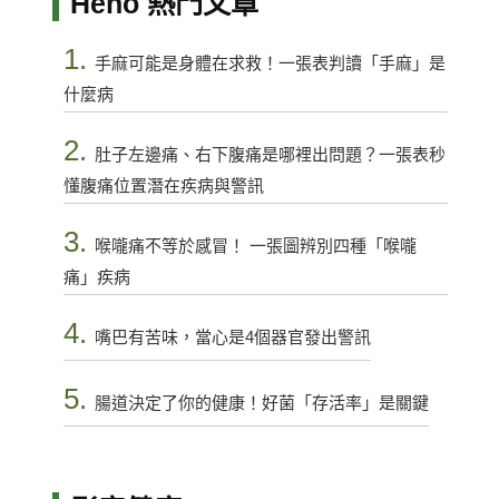
Heho 熱門文章
1.
手麻可能是身體在求救！一張表判讀「手麻」是
什麼病
2.
肚子左邊痛、右下腹痛是哪裡出問題？一張表秒
懂腹痛位置潛在疾病與警訊
3.
喉嚨痛不等於感冒！ 一張圖辨別四種「喉嚨
痛」疾病
4.
嘴巴有苦味，當心是4個器官發出警訊
5.
腸道決定了你的健康！好菌「存活率」是關鍵