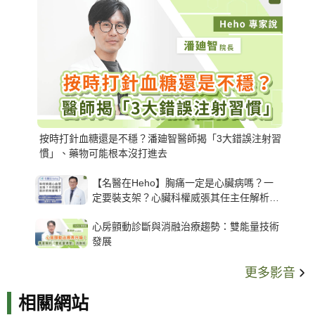
按時打針血糖還是不穩？潘廸智醫師揭「3大錯誤注射習
慣」、藥物可能根本沒打進去
【名醫在Heho】胸痛一定是心臟病嗎？一
定要裝支架？心臟科權威張其任主任解析支
架種類、風險與選擇關鍵
心房顫動診斷與消融治療趨勢：雙能量技術
發展
更多影音
相關網站