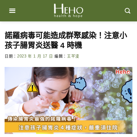
Skip
to
content
諾羅病毒可能造成群聚感染！注意小
孩子腸胃炎送醫 4 時機
日期：
2023 年 1 月 17 日
編輯：
王芊淩