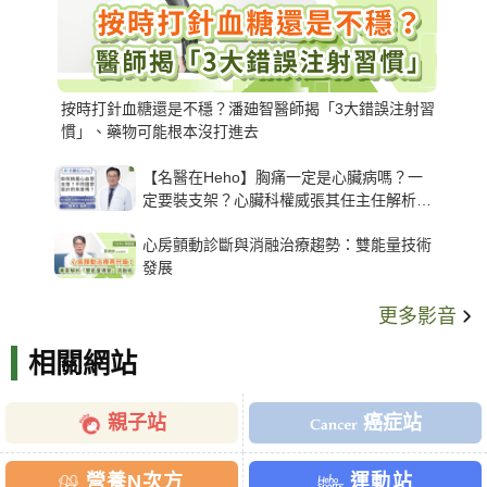
按時打針血糖還是不穩？潘廸智醫師揭「3大錯誤注射習
慣」、藥物可能根本沒打進去
【名醫在Heho】胸痛一定是心臟病嗎？一
定要裝支架？心臟科權威張其任主任解析支
架種類、風險與選擇關鍵
心房顫動診斷與消融治療趨勢：雙能量技術
發展
更多影音
相關網站
親子站
癌症站
營養N次方
運動站