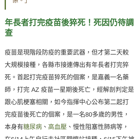
係。」
年長者打完疫苗後猝死！死因仍待調
查
疫苗是現階段防疫的重要武器，但才第二天較
大規模接種，各縣市接連傳出有年長者打完猝
死。首起打完疫苗猝死的個案，是嘉義一名藥
師，打完
AZ
疫苗一星期後死亡，經解剖判定是
跟心肌梗塞相關，如今指揮中心公布第二起打
完疫苗後死亡的個案，是一名
80
多歲的男性，
本身有
糖尿病
、
高血壓
、慢性阻塞性肺病等，