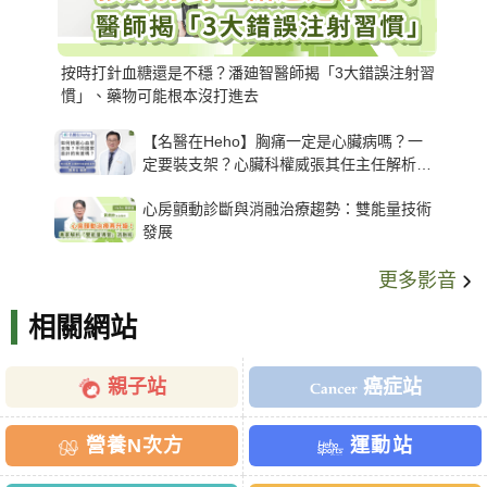
按時打針血糖還是不穩？潘廸智醫師揭「3大錯誤注射習
慣」、藥物可能根本沒打進去
【名醫在Heho】胸痛一定是心臟病嗎？一
定要裝支架？心臟科權威張其任主任解析支
架種類、風險與選擇關鍵
心房顫動診斷與消融治療趨勢：雙能量技術
發展
更多影音
相關網站
親子站
癌症站
營養N次方
運動站