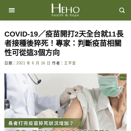
Skip
to
content
COVID-19／疫苗開打2天全台就11長
者接種後猝死！專家：判斷疫苗相關
性可從這3個方向
日期：
2021 年 6 月 16 日
作者：
王芊淩