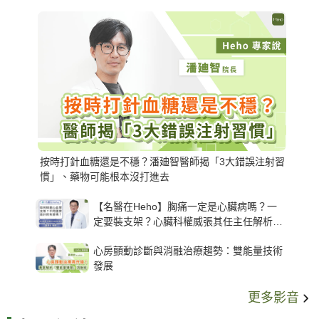
按時打針血糖還是不穩？潘廸智醫師揭「3大錯誤注射習
慣」、藥物可能根本沒打進去
【名醫在Heho】胸痛一定是心臟病嗎？一
定要裝支架？心臟科權威張其任主任解析支
架種類、風險與選擇關鍵
心房顫動診斷與消融治療趨勢：雙能量技術
發展
更多影音