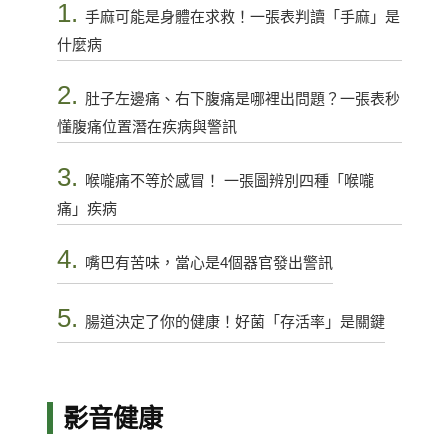
1.
手麻可能是身體在求救！一張表判讀「手麻」是
什麼病
2.
肚子左邊痛、右下腹痛是哪裡出問題？一張表秒
懂腹痛位置潛在疾病與警訊
3.
喉嚨痛不等於感冒！ 一張圖辨別四種「喉嚨
痛」疾病
4.
嘴巴有苦味，當心是4個器官發出警訊
5.
腸道決定了你的健康！好菌「存活率」是關鍵
影音健康