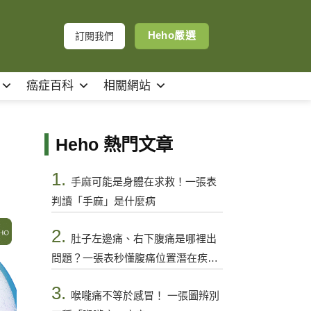
Heho嚴選
訂閱我們
癌症百科
相關網站
Heho 熱門文章
1.
手麻可能是身體在求救！一張表
判讀「手麻」是什麼病
2.
肚子左邊痛、右下腹痛是哪裡出
問題？一張表秒懂腹痛位置潛在疾病
與警訊
3.
喉嚨痛不等於感冒！ 一張圖辨別