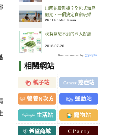
都
出國花費難抓？全包式海島
假期，一價搞定食宿玩樂，
省錢更省心！
PR・Club Med Taiwan
秋葵意想不到的６大好處
2018-07-20
Recommended by
基
相關網站
親子站
癌症站
營養N次方
運動站
清
走
生活站
寵物站
希望商城