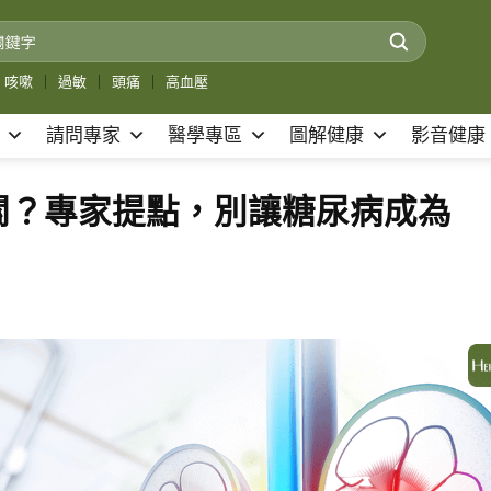
咳嗽
｜
過敏
｜
頭痛
｜
高血壓
請問專家
醫學專區
圖解健康
影音健康
關？專家提點，別讓糖尿病成為