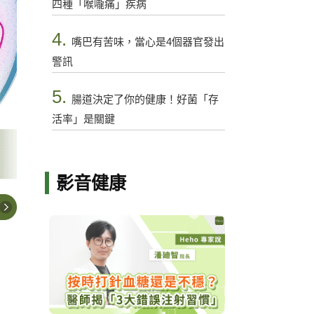
四種「喉嚨痛」疾病
4.
嘴巴有苦味，當心是4個器官發出
警訊
5.
腸道決定了你的健康！好菌「存
活率」是關鍵
影音健康