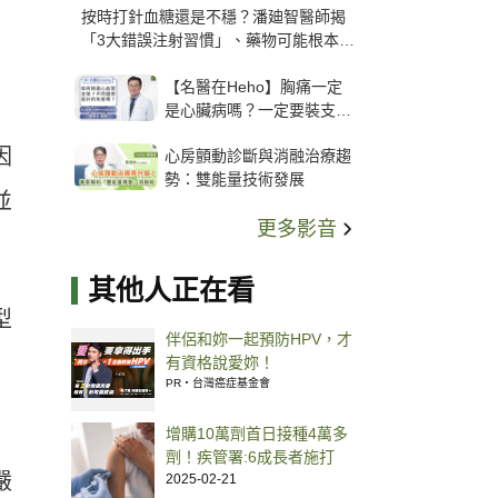
按時打針血糖還是不穩？潘廸智醫師揭
「3大錯誤注射習慣」、藥物可能根本沒
打進去
【名醫在Heho】胸痛一定
是心臟病嗎？一定要裝支
架？心臟科權威張其任主任
因
心房顫動診斷與消融治療趨
解析支架種類、風險與選擇
勢：雙能量技術發展
關鍵
並
更多影音
其他人正在看
型
伴侶和妳一起預防HPV，才
有資格說愛妳！
PR・台灣癌症基金會
增購10萬劑首日接種4萬多
劑！疾管署:6成長者施打
嚴
2025-02-21