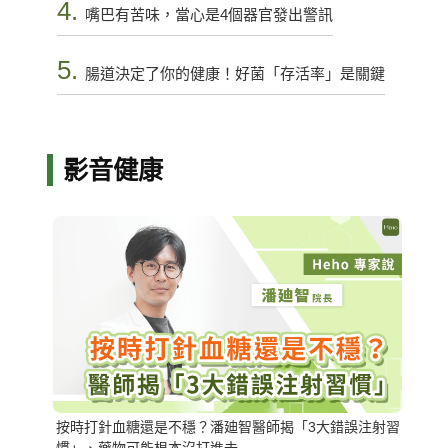
4.
嘴巴有苦味，當心是4個器官發出警訊
5.
腸道決定了你的健康！好菌「存活率」是關鍵
影音健康
按時打針血糖還是不穩？潘廸智醫師揭「3大錯誤注射習