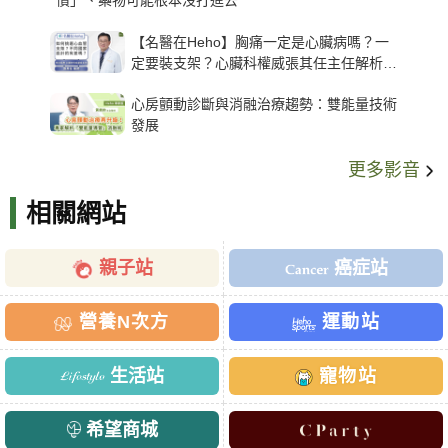
慣」、藥物可能根本沒打進去
【名醫在Heho】胸痛一定是心臟病嗎？一
定要裝支架？心臟科權威張其任主任解析支
架種類、風險與選擇關鍵
心房顫動診斷與消融治療趨勢：雙能量技術
發展
更多影音
相關網站
親子站
癌症站
營養N次方
運動站
生活站
寵物站
希望商城