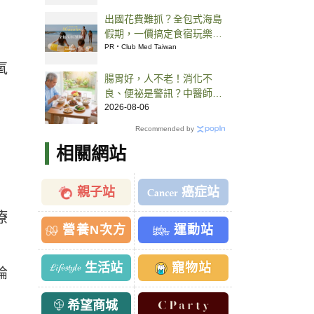
出國花費難抓？全包式海島
假期，一價搞定食宿玩樂，
省錢更省心！
PR・Club Med Taiwan
氧
腸胃好，人不老！消化不
良、便祕是警訊？中醫師提
點老人腸胃養護之道
2026-08-06
Recommended by
相關網站
親子站
癌症站
療
營養N次方
運動站
生活站
寵物站
論
希望商城