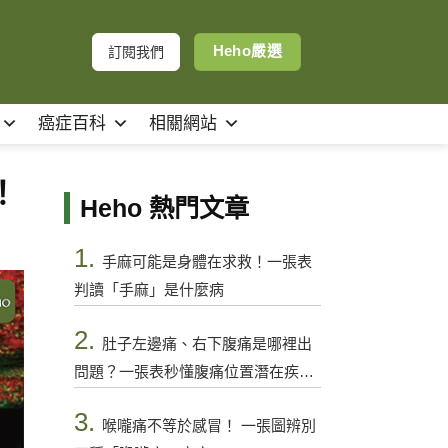
Heho嚴選
訂閱我們
癌症百科
相關網站
！
Heho 熱門文章
1.
手麻可能是身體在求救！一張表
判讀「手麻」是什麼病
2.
肚子左邊痛、右下腹痛是哪裡出
問題？一張表秒懂腹痛位置潛在疾病
與警訊
3.
喉嚨痛不等於感冒！ 一張圖辨別