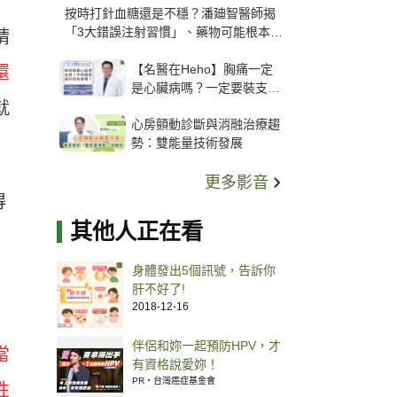
按時打針血糖還是不穩？潘廸智醫師揭
「3大錯誤注射習慣」、藥物可能根本沒
精
打進去
【名醫在Heho】胸痛一定
還
是心臟病嗎？一定要裝支
就
架？心臟科權威張其任主任
心房顫動診斷與消融治療趨
解析支架種類、風險與選擇
勢：雙能量技術發展
關鍵
更多影音
得
其他人正在看
身體發出5個訊號，告訴你
肝不好了!
2018-12-16
伴侶和妳一起預防HPV，才
當
有資格說愛妳！
PR・台灣癌症基金會
性