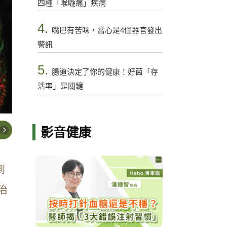
四種「喉嚨痛」疾病
4.
嘴巴有苦味，當心是4個器官發出
警訊
5.
腸道決定了你的健康！好菌「存
活率」是關鍵
影音健康
到
治