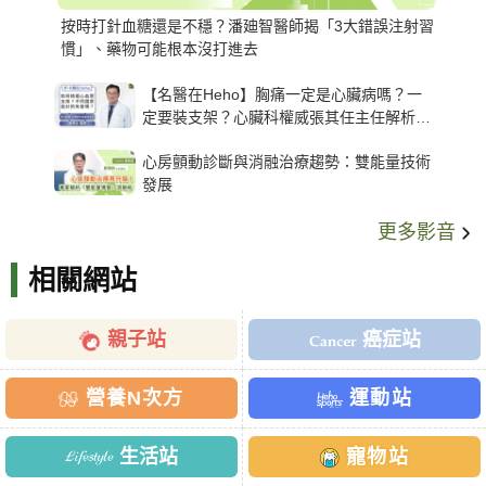
按時打針血糖還是不穩？潘廸智醫師揭「3大錯誤注射習
慣」、藥物可能根本沒打進去
【名醫在Heho】胸痛一定是心臟病嗎？一
定要裝支架？心臟科權威張其任主任解析支
架種類、風險與選擇關鍵
心房顫動診斷與消融治療趨勢：雙能量技術
發展
更多影音
相關網站
親子站
癌症站
營養N次方
運動站
生活站
寵物站