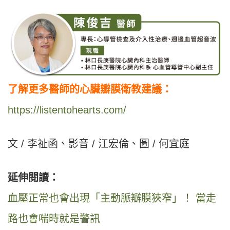
了解更多醫師的心臟瓣膜衛教建議：
https://listentohearts.com/
⽂ / 李祉函、影音 / 江宏倫、圖 / 何宜庭
延伸閱讀：
血壓正常也會出現「主動脈瓣膜狹窄」！ 當走
路也會喘時就是警訊