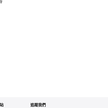
善
站
追蹤我們