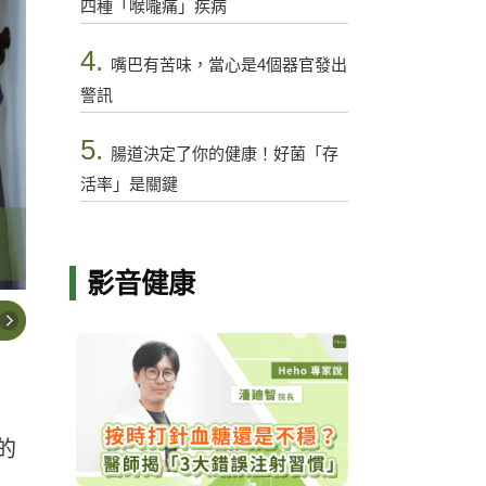
四種「喉嚨痛」疾病
4.
嘴巴有苦味，當心是4個器官發出
警訊
5.
腸道決定了你的健康！好菌「存
活率」是關鍵
影音健康
的