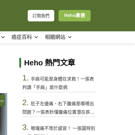
Heho嚴選
訂閱我們
癌症百科
相關網站
Heho 熱門文章
1.
手麻可能是身體在求救！一張表
判讀「手麻」是什麼病
2.
肚子左邊痛、右下腹痛是哪裡出
問題？一張表秒懂腹痛位置潛在疾病
與警訊
3.
喉嚨痛不等於感冒！ 一張圖辨別