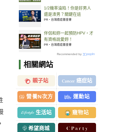
1/2機率淪陷！你是好男人
還是渣男？關鍵在這
PR・台灣癌症基金會
伴侶和妳一起預防HPV，才
有資格說愛妳！
PR・台灣癌症基金會
Recommended by
相關網站
親子站
癌症站
營養N次方
運動站
性
慢
生活站
寵物站
，
希望商城