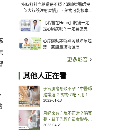
按時打針血糖還是不穩？潘廸智醫師揭
「3大錯誤注射習慣」、藥物可能根本沒
打進去
【名醫在Heho】胸痛一定
是心臟病嗎？一定要裝支
架？心臟科權威張其任主任
惠
心房顫動診斷與消融治療趨
解析支架種類、風險與選擇
勢：雙能量技術發展
關鍵
無
更多影音
響
其他人正在看
子宮肌瘤恐致不孕？中醫師
，
建議這 2 食物少吃，用 1 藥
膳養生
2022-01-13
會
月經來有血塊不正常？喝豆
漿、蜂王乳經血量會變多？
中西醫師這樣說
2023-04-21