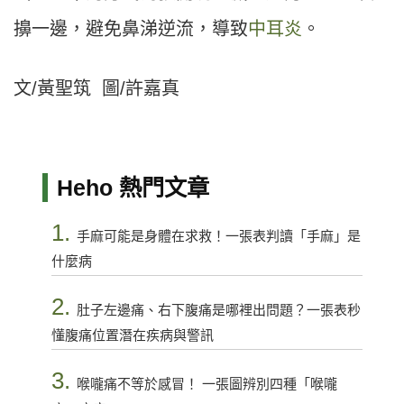
擤一邊，避免鼻涕逆流，導致
中耳炎
。
文/黃聖筑 圖/許嘉真
Heho 熱門文章
1.
手麻可能是身體在求救！一張表判讀「手麻」是
什麼病
2.
肚子左邊痛、右下腹痛是哪裡出問題？一張表秒
懂腹痛位置潛在疾病與警訊
3.
喉嚨痛不等於感冒！ 一張圖辨別四種「喉嚨