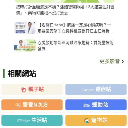
按時打針血糖還是不穩？潘廸智醫師揭「3大錯誤注射習
慣」、藥物可能根本沒打進去
【名醫在Heho】胸痛一定是心臟病嗎？一
定要裝支架？心臟科權威張其任主任解析支
架種類、風險與選擇關鍵
心房顫動診斷與消融治療趨勢：雙能量技術
發展
更多影音
相關網站
親子站
癌症站
營養N次方
運動站
生活站
寵物站