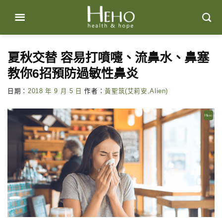
Skip
to
content
夏秋交替 容易打噴嚏、流鼻水、鼻塞
教你6招預防過敏性鼻炎
日期：
2018 年 9 月 5 日
作者：
黃聖筑(艾莉安,Alien)