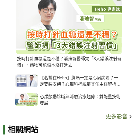
按時打針血糖還是不穩？潘廸智醫師揭「3大錯誤注射習
慣」、藥物可能根本沒打進去
【名醫在Heho】胸痛一定是心臟病嗎？一
定要裝支架？心臟科權威張其任主任解析支
架種類、風險與選擇關鍵
心房顫動診斷與消融治療趨勢：雙能量技術
發展
更多影音
相關網站