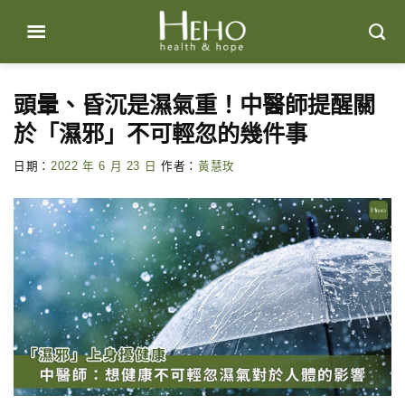
Skip
to
content
頭暈、昏沉是濕氣重！中醫師提醒關
於「濕邪」不可輕忽的幾件事
日期：
2022 年 6 月 23 日
作者：
黃慧玫