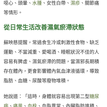
噁心、頭暈、
水腫
、女性白帶、
濕疹
、關節痛
等情形。
從日常生活改善濕氣瘀滯狀態
蘇映慈提醒，常過食生冷或刺激性食物、缺乏
運動、不當減重、愛喝酒、睡眠狀況不佳的人
容易有脾虛、濕氣瘀滯的問題，當濕邪長期積
存在體內，更會影響體內氣血津液循環，導致
脂肪、血糖、尿酸等廢物堆積。
她說道：「這時，身體就容易出現第二型
糖尿
病
、
痛風
、
血栓
、血脂異常、內臟脂肪堆積、