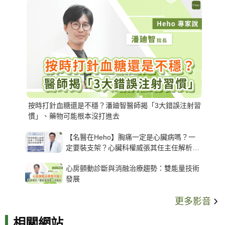
按時打針血糖還是不穩？潘廸智醫師揭「3大錯誤注射習
慣」、藥物可能根本沒打進去
【名醫在Heho】胸痛一定是心臟病嗎？一
定要裝支架？心臟科權威張其任主任解析支
架種類、風險與選擇關鍵
心房顫動診斷與消融治療趨勢：雙能量技術
發展
更多影音
相關網站