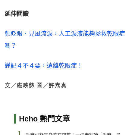
延伸閱讀
頻眨眼、見風流淚，人工淚液能夠拯救乾眼症
嗎？
謹記４不４要，遠離乾眼症！
文／盧映慈 圖／許嘉真
Heho 熱門文章
1.
手麻可能是身體在求救！一張表判讀「手麻」是