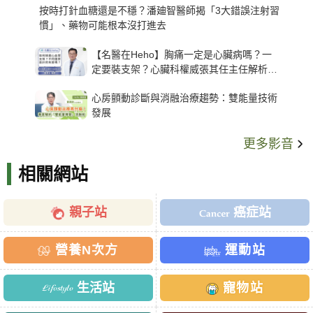
按時打針血糖還是不穩？潘廸智醫師揭「3大錯誤注射習
慣」、藥物可能根本沒打進去
【名醫在Heho】胸痛一定是心臟病嗎？一
定要裝支架？心臟科權威張其任主任解析支
架種類、風險與選擇關鍵
心房顫動診斷與消融治療趨勢：雙能量技術
發展
更多影音
相關網站
親子站
癌症站
營養N次方
運動站
生活站
寵物站