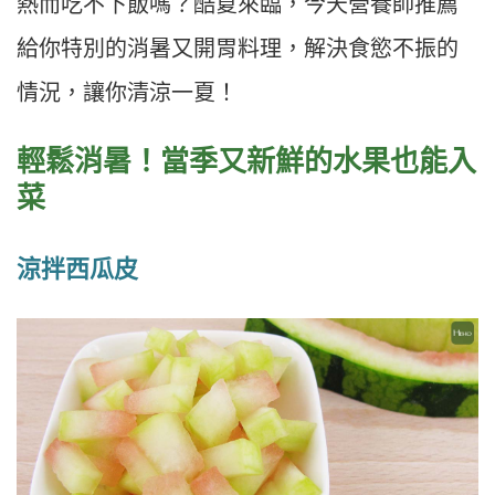
熱而吃不下飯嗎？酷夏來臨，今天營養師推薦
給你特別的消暑又開胃料理，解決食慾不振的
情況，讓你清涼一夏！
輕鬆消暑！當季又新鮮的水果也能入
菜
涼拌西瓜皮