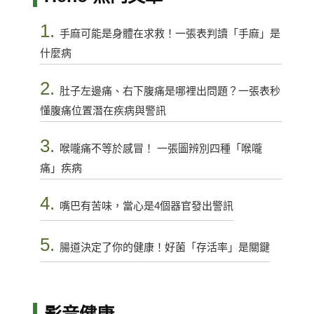
1.
手麻可能是身體在求救！一張表判讀「手麻」是
什麼病
2.
肚子左邊痛、右下腹痛是哪裡出問題？一張表秒
懂腹痛位置潛在疾病與警訊
3.
喉嚨痛不等於感冒！ 一張圖辨別四種「喉嚨
痛」疾病
4.
嘴巴有苦味，當心是4個器官發出警訊
5.
腸道決定了你的健康！好菌「存活率」是關鍵