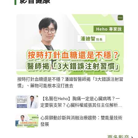
影音健康
按時打針血糖還是不穩？潘廸智醫師揭「3大錯誤注射習
慣」、藥物可能根本沒打進去
【名醫在Heho】胸痛一定是心臟病嗎？一
定要裝支架？心臟科權威張其任主任解析支
架種類、風險與選擇關鍵
心房顫動診斷與消融治療趨勢：雙能量技術
發展