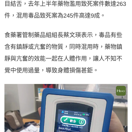
目結舌，去年上半年藥物濫用致死案件數達263
件，混用毒品致死案為245件高達9成。
食藥署管制藥品組組長蔡文瑛表示，毒品有些
含有鎮靜或亢奮的物質，同時混用時，藥物鎮
靜與亢奮的效能一起在人體作用，讓人不知不
覺中使用過量，導致身體損傷甚鉅。