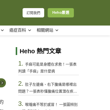
Heho嚴選
訂閱我們
癌症百科
相關網站
Heho 熱門文章
1.
手麻可能是身體在求救！一張表
判讀「手麻」是什麼病
2.
肚子左邊痛、右下腹痛是哪裡出
問題？一張表秒懂腹痛位置潛在疾病
與警訊
的
3.
喉嚨痛不等於感冒！ 一張圖辨別