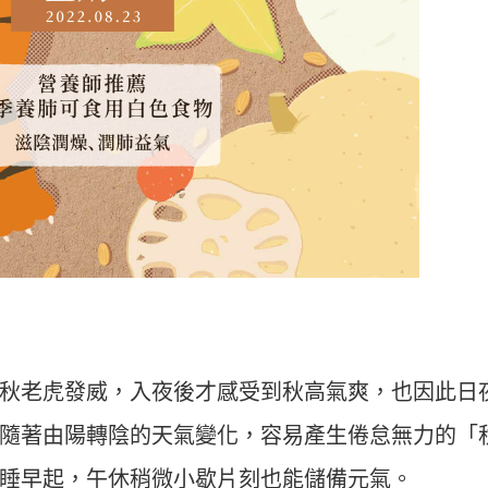
秋老虎發威，入夜後才感受到秋高氣爽，也因此日
隨著由陽轉陰的天氣變化，容易產生倦怠無力的「
睡早起，午休稍微小歇片刻也能儲備元氣。