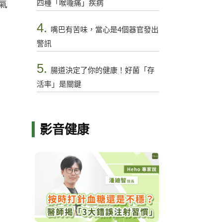
四種「喉嚨痛」疾病
氣
4.
嘴巴有苦味，當心是4個器官發出
警訊
5.
腸道決定了你的健康！好菌「存
活率」是關鍵
影音健康