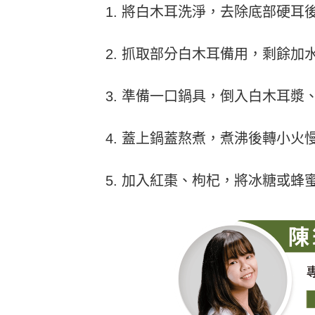
將白木耳洗淨，去除底部硬耳
抓取部分白木耳備用，剩餘加
準備一口鍋具，倒入白木耳漿、小
蓋上鍋蓋熬煮，煮沸後轉小火慢
加入紅棗、枸杞，將冰糖或蜂