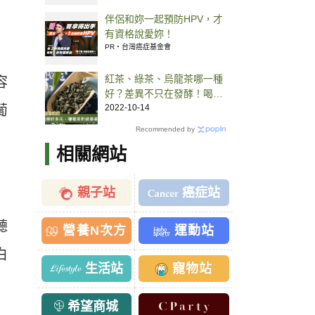
伴侶和妳一起預防HPV，才
有資格說愛妳！
PR・台灣癌症基金會
紅茶、綠茶、烏龍茶哪一種
容
好？差異不只在發酵！喝茶
好處一次看
2022-10-14
葡
Recommended by
相關網站
親子站
癌症站
聽
營養N次方
運動站
白
生活站
寵物站
希望商城