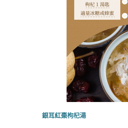
銀耳紅棗枸杞湯