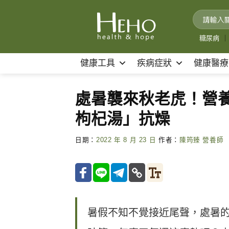
Skip
to
content
糖尿病
｜
健康工具
疾病症狀
健康醫療
處暑襲來秋老虎！營
枸杞湯」抗燥
日期：
2022 年 8 月 23 日
作者：
陳筠臻 營養師
暑假不知不覺接近尾聲，處暑