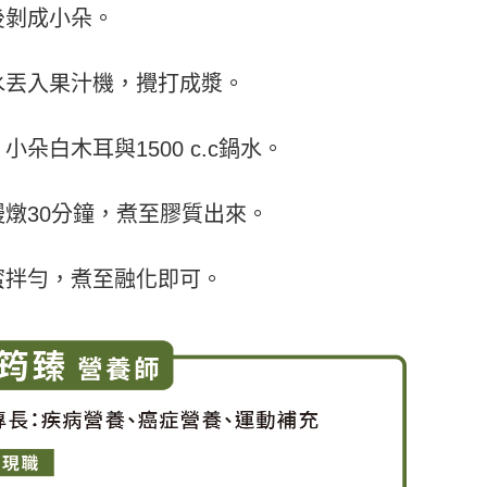
後剝成小朵。
水丟入果汁機，攪打成漿。
朵白木耳與1500 c.c鍋水。
燉30分鐘，煮至膠質出來。
蜜拌勻，煮至融化即可。