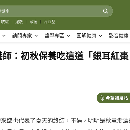
咳嗽
｜
過敏
｜
頭痛
｜
高血壓
請問專家
醫學專區
圖解健康
影音健康
養師：初秋保養吃這道「銀耳紅棗
的來臨也代表了夏天的終結，不過，明明是秋意漸濃