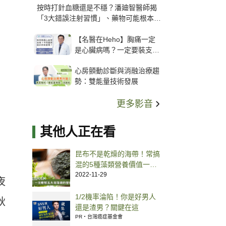
按時打針血糖還是不穩？潘廸智醫師揭
「3大錯誤注射習慣」、藥物可能根本沒
打進去
【名醫在Heho】胸痛一定
是心臟病嗎？一定要裝支
架？心臟科權威張其任主任
心房顫動診斷與消融治療趨
解析支架種類、風險與選擇
勢：雙能量技術發展
關鍵
更多影音
其他人正在看
昆布不是乾燥的海帶！常搞
混的5種藻類營養價值一次
看
2022-11-29
夜
1/2機率淪陷！你是好男人
秋
還是渣男？關鍵在這
PR・台灣癌症基金會