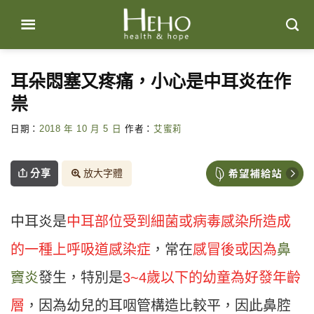
Skip
to
content
耳朵悶塞又疼痛，小心是中耳炎在作
祟
日期：
2018 年 10 月 5 日
作者：
艾蜜莉
分享
放大字體
中耳炎是
中耳部位受到細菌或病毒感染所造成
的一種上呼吸道感染症
，常在
感冒後或因為
鼻
竇炎
發生，特別是
3~4歲以下的幼童為好發年齡
層
，因為幼兒的耳咽管構造比較平，因此鼻腔