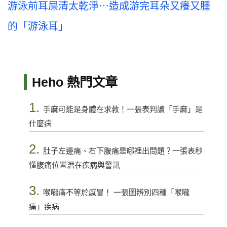
游泳前耳屎清太乾淨⋯造成游完耳朵又癢又腫
的「游泳耳」
Heho 熱門文章
1.
手麻可能是身體在求救！一張表判讀「手麻」是
什麼病
2.
肚子左邊痛、右下腹痛是哪裡出問題？一張表秒
懂腹痛位置潛在疾病與警訊
3.
喉嚨痛不等於感冒！ 一張圖辨別四種「喉嚨
痛」疾病