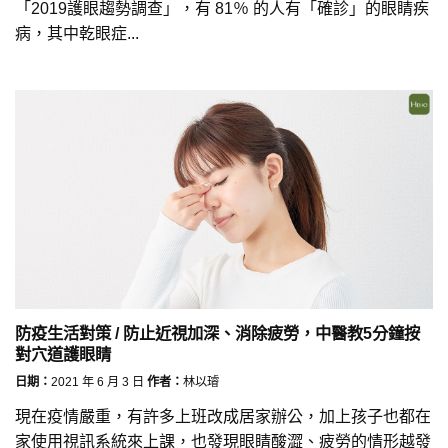
「2019護眼趨勢調查」，有 81％ 的人有「確診」的眼睛疾
病，其中乾眼症...
防疫生活對策 / 防止近視加深、消除疲勞，中醫教5分鐘按
對穴道護眼睛
日期：
2021 年 6 月 3 日
作者：
林以璿
現在疫情嚴重，有許多上班改成居家辦公，加上孩子也都在
家使用視訊系統來上課，也發現眼睛酸澀、疲勞的情形越發