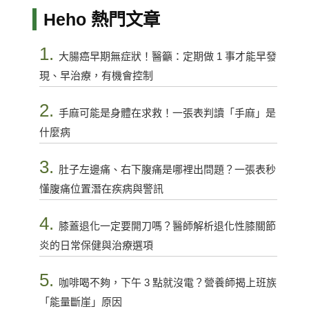
Heho 熱門文章
1.
大腸癌早期無症狀！醫籲：定期做 1 事才能早發
現、早治療，有機會控制
2.
手麻可能是身體在求救！一張表判讀「手麻」是
什麼病
3.
肚子左邊痛、右下腹痛是哪裡出問題？一張表秒
懂腹痛位置潛在疾病與警訊
4.
膝蓋退化一定要開刀嗎？醫師解析退化性膝關節
炎的日常保健與治療選項
5.
咖啡喝不夠，下午 3 點就沒電？營養師揭上班族
「能量斷崖」原因