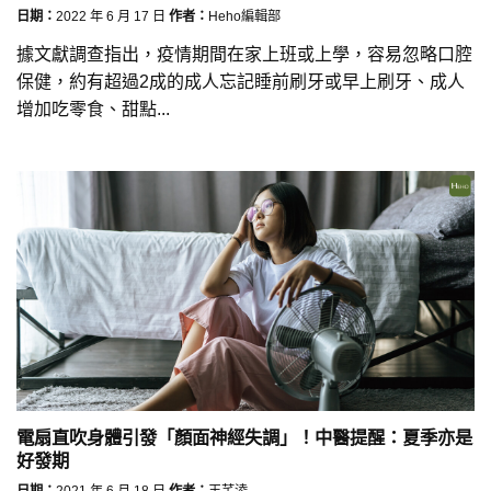
日期：
2022 年 6 月 17 日
作者：
Heho編輯部
據文獻調查指出，疫情期間在家上班或上學，容易忽略口腔
保健，約有超過2成的成人忘記睡前刷牙或早上刷牙、成人
增加吃零食、甜點...
電扇直吹身體引發「顏面神經失調」！中醫提醒：夏季亦是
好發期
日期：
2021 年 6 月 18 日
作者：
王芊淩