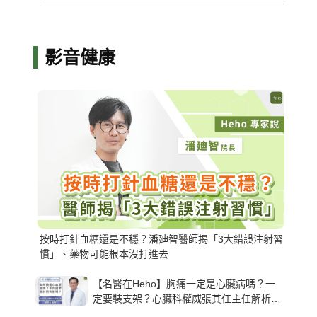
影音健康
按時打針血糖還是不穩？潘廸智醫師揭「3大錯誤注射習
慣」、藥物可能根本沒打進去
【名醫在Heho】胸痛一定是心臟病嗎？一
定要裝支架？心臟科權威張其任主任解析支
架種類、風險與選擇關鍵