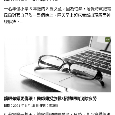
一名年僅小學 3 年級的 8 歲女童，因為怕熱，睡覺時就把電
風扇對著自己吹一整個晚上，隔天早上起床竟然出現顏面神
經麻痺，...
護眼做錯更傷眼！醫師傳授放鬆3招讓眼睛消除疲勞
日期：
2021 年 6 月 15 日
作者：
盧映慈
盯著電腦一整天，總會覺得眼睛酸澀、疲勞，甚至會覺得眼