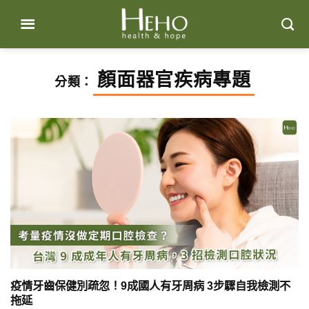
Skip
to
content
顏面器官疾病專題
分類：
疫情牙齒保健別疏忽！9成國人有牙周病 3步驟自我檢測不
拖延