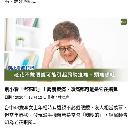
名。患牙周病...
別小看「老花眼」！肩膀痠痛、頭痛都可能是它在搞鬼
日期：
2020 年 12 月 12 日
作者：
林以璿
台中43歲李女士年輕時有遠視不必戴眼鏡，友人相當羨慕，
但當年過40，發現滑手機時螢幕常會「糊糊的」，經醫師告
知為老花眼所...